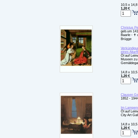
10,5 x 14,8
1,20 €
Christus Pe
geb.um 141
Baarle - ✝ 
Brügge
Verkündigun
eines Altarf
Öl auf Lein
Museen zu B
Gemäldegal
14,8 x 10,5
1,20 €
Clausen G
1852 - 194
Im Lampens
Öl auf Lein
City Art Gal
14,8 x 10,5
1,20 €