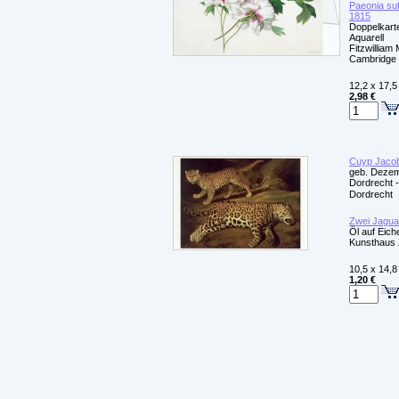
Paeonia suf
1815
Doppelkarte
Aquarell
Fitzwillia
Cambridge
12,2 x 17,5
2,98 €
Cuyp Jacob
geb. Dezem
Dordrecht -
Dordrecht
Zwei Jagua
Öl auf Eich
Kunsthaus 
10,5 x 14,8
1,20 €