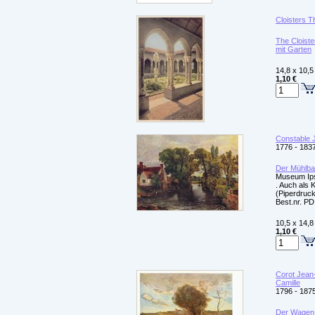
Cloisters T
The Cloist
mit Garten
14,8 x 10,5
1,10 €
Constable 
1776 - 183
Der Mühlb
Museum Ips
. Auch als 
(Piperdruck)
Best.nr. PD
10,5 x 14,8
1,10 €
Corot Jean
Camille
1796 - 187
Der Wagen 