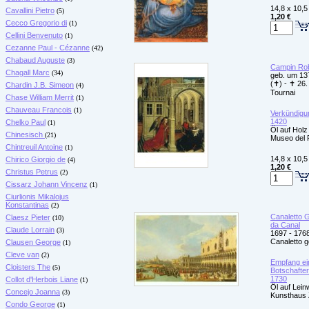
14,8 x 10,5
Cavallini Pietro
(5)
1,20 €
Cecco Gregorio di
(1)
Cellini Benvenuto
(1)
Cezanne Paul - Cézanne
(42)
Chabaud Auguste
(3)
Campin Ro
Chagall Marc
(34)
geb. um 137
(✝) - ✝ 26. 
Chardin J.B. Simeon
(4)
Tournai
Chase William Merrit
(1)
Chauveau Francois
(1)
Verkündigu
1420
Chelko Paul
(1)
Öl auf Holz
Chinesisch
(21)
Museo del 
Chintreuil Antoine
(1)
14,8 x 10,5
Chirico Giorgio de
(4)
1,20 €
Christus Petrus
(2)
Cissarz Johann Vincenz
(1)
Ciurlionis Mikalojus
Konstantinas
(2)
Canaletto G
Claesz Pieter
(10)
da Canal
Claude Lorrain
(3)
1697 - 1768
Canaletto 
Clausen George
(1)
Cleve van
(2)
Empfang ei
Cloisters The
(5)
Botschafter
1730
Collot d'Herbois Liane
(1)
Öl auf Lei
Concejo Joanna
(3)
Kunsthaus 
Condo George
(1)