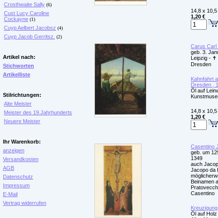
Crosthwaite Sally
(6)
14,8 x 10,5
Cust Lucy Caroline
1,20 €
Cockayne
(1)
Cuyp Aelbert Jacobsz
(4)
Cuyp Jacob Gerritsz.
(2)
Carus Carl
geb. 3. Jan
Artikel nach:
Leipzig - ✝ 
Dresden
Stichworten
Artikelliste
Kahnfahrt a
Dresden , 
Öl auf Lei
Stilrichtungen:
Kunstmuse
Alte Meister
14,8 x 10,5
Meister des 19.Jahrhunderts
1,20 €
Neuere Meister
Ihr Warenkorb:
Casentino 
anzeigen
geb. um 12
1349
Versandkosten
auch Jacop
AGB
Jacopo da 
möglicherw
Datenschutz
Beinamen 
Impressum
Pratovecch
Casentino
E-Mail
Vertrag widerrufen
Kreuzigung,
Öl auf Holz