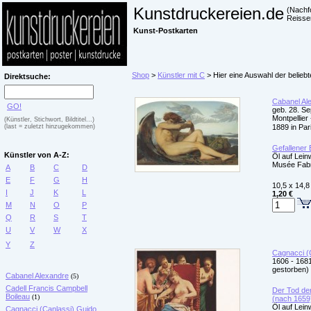
Kunstdruckereien.de
(Nachf
Reisse
Kunst-Postkarten
Shop
>
Künstler mit C
> Hier eine Auswahl der beliebt
Direktsuche:
Cabanel Al
GO!
geb. 28. S
Montpellier
(Künstler, Stichwort, Bildtitel...)
(last = zuletzt hinzugekommen)
1889 in Par
Gefallener 
Künstler von A-Z:
Öl auf Lei
Musée Fabr
A
B
C
D
E
F
G
H
10,5 x 14,8
I
J
K
L
1,20 €
M
N
O
P
Q
R
S
T
U
V
W
X
Y
Z
Cagnacci (
1606 - 1681
gestorben)
Cabanel Alexandre
(5)
Cadell Francis Campbell
Der Tod de
Boileau
(1)
(nach 1659
Öl auf Lei
Cagnacci (Canlassi) Guido