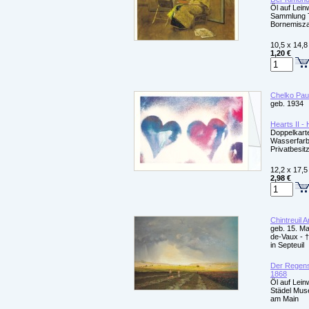
Öl auf Lei
Sammlung 
Bornemisza
10,5 x 14,8
1,20 €
Chelko Pau
geb. 1934
Hearts II -
Doppelkarte
Wasserfar
Privatbesit
12,2 x 17,5
2,98 €
Chintreuil A
geb. 15. Ma
de-Vaux - †
in Septeuil
Der Regens
1868
Öl auf Lei
Städel Mus
am Main