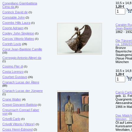
10,5 x 14,8
Conegliano Giambattista
1,20 €
Cima da
(1)
Coninck David de
(1)
Constable John
(2)
Coombs Hills Laura
(1)
Carabin Ru
Coorte Adriaen
(1)
Jean-Bapti
1862 - 193
Copley John Singleton
(1)
Corcos Vittorio Matteo
(1)
Die Tänzeri
Corinth Lovis
(29)
ca. 1896/9
Bronze
Corot Jean-Baptiste Camille
Bayerische
(10)
Staatsgem
Correggio Antonio Allegri da
(Neue Pina
(1)
München
Cosimo Pier di
(1)
10,5 x 14,8
Costa Lorenzo
(1)
1,20 €
Courbet Gustave
(26)
Cranach Lucas der Ältere
(89)
Cranach Lucas der Jüngere
Carrà Carl
(1)
geb. 11. Fe
Crane Walter
Quargnento
(4)
Alessandria)
Crespi Giovanni Battista
(1)
1966 in Mai
Creuznach Conrad Faber
von
(1)
Das Mädch
Crivelli Carlo
(1)
Westen , 1
Öl auf Lei
Crivelli Vittorio (Vittore)
(1)
Kunstsamml
Cross Henri-Edmond
(2)
Westfalen,