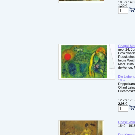
10,5 x 14,8
1,20 €
Chagall Ma
geb. 24. Ju
Peskowatik
Russisches
heute Weißr
März 1985 i
de-Vence, 
Die Lieben
1957
Doppelkarte
Öl auf Lei
Privatbesit
12,2 x 17,5
2,98 €
Chase Willi
1849 - 191
Der Kimono