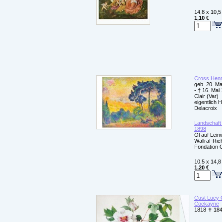
14,8 x 10,5
1,10 €
Cross Hen
geb. 20. Ma
- † 16. Mai 
Clair (Var)
eigentlich
Delacroix
Landschaft
1898
Öl auf Lei
Wallraf-Ri
Fondation 
10,5 x 14,8
1,20 €
Cust Lucy 
Cockayne
1818 ✝ 1844