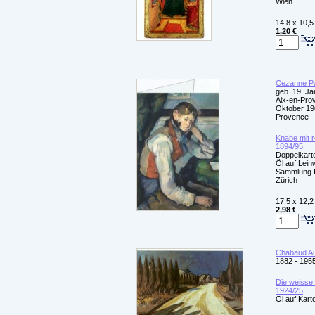
Wien
14,8 x 10,5
1,20 €
Cezanne Pa
geb. 19. Ja
Aix-en-Prov
Oktober 190
Provence
Knabe mit r
1894/95
Doppelkarte
Öl auf Lei
Sammlung E
Zürich
17,5 x 12,2
2,98 €
Chabaud A
1882 - 195
Die weisse 
1924/25
Öl auf Kart