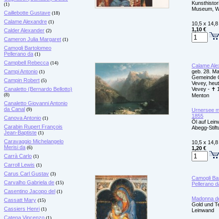
Kunsthisto
(1)
Museum, W
Caillebotte Gustave
(18)
Calame Alexandre
(1)
10,5 x 14,8
1,10 €
Calder Alexander
(2)
Cameron Julia Margaret
(1)
Camogli Bartolomeo
Pellerano da
(1)
Campbell Rebecca
(14)
Calame Ale
Campi Antonio
geb. 28. Ma
(1)
Gemeinde C
Campin Robert
(5)
Vevey, heut
Canaletto (Bernardo Bellotto)
Vevey - ✝ 
(8)
Menton
Canaletto Giovanni Antonio
da Canal
(9)
Urnersee mi
1855
Canova Antonio
(1)
Öl auf Lei
Carabin Rupert François
Abegg-Stift
Jean-Baptiste
(1)
Caravaggio Michelangelo
10,5 x 14,8
Merisi da
(6)
1,20 €
Carrà Carlo
(1)
Carroll Lewis
(1)
Carus Carl Gustav
(3)
Camogli Ba
Carvalho Gabriela de
(15)
Pellerano d
Casentino Jacopo del
(1)
Madonna d
Cassatt Mary
(15)
Gold und T
Cassiers Henri
(1)
Leinwand
Catena Vincenzo
(1)