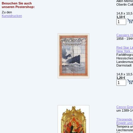
Allen Memo
Besuchen Sie auch
Oberlin Col
unseren Postershop:
Zu den
14,8 x 10,5
Kunstdrucken
1,10 €
Cassiers H
1858 - 194
Red Star Li
New York ,
Farblithogra
Hessische
Landesmu
Darmstadt
14,8 x 10,5
1,20 €
Cecco Greg
um 1389-1
Thronende 
Engeln und 
Tempera un
Liechtenst