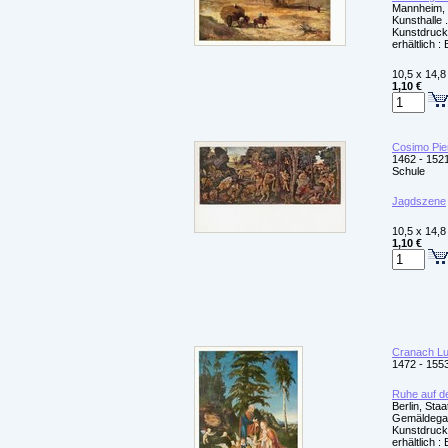
Mannheim, 
Kunsthalle 
Kunstdruck
erhältlich :
10,5 x 14,8
1,10 €
Cosimo Pier
1462 - 1521
Schule
Jagdszene
10,5 x 14,8
1,10 €
Cranach Lu
1472 - 155
Ruhe auf de
Berlin, Sta
Gemäldegale
Kunstdruck
erhältlich :