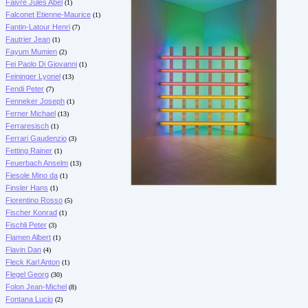
Faivre Jules Abel
(1)
Falconet Etienne-Maurice
(1)
Fantin-Latour Henri
(7)
Fautrier Jean
(1)
Fayum Mumien
(2)
Fei Paolo Di Giovanni
(1)
Feininger Lyonel
(13)
Fendi Peter
(7)
Fenneker Joseph
(1)
Ferner Michael
(13)
Ferraresisch
(1)
Ferrari Gaudenzio
(3)
Fetting Rainer
(1)
Feuerbach Anselm
(13)
Fiesole Mino da
(1)
Finsler Hans
(1)
Fiorentino Rosso
(5)
Fischer Konrad
(1)
Fischli Peter
(3)
Flamen Albert
(1)
Flavin Dan
(4)
Fleck Karl Anton
(1)
Flegel Georg
(30)
Folon Jean-Michel
(8)
Fontana Lucio
(2)