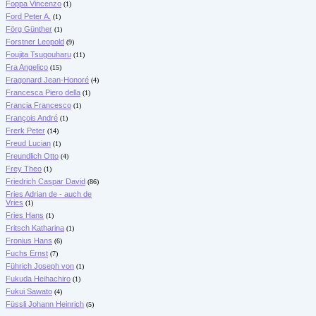
Foppa Vincenzo
(1)
Ford Peter A.
(1)
Förg Günther
(1)
Forstner Leopold
(9)
Foujita Tsugouharu
(11)
Fra Angelico
(15)
Fragonard Jean-Honoré
(4)
Francesca Piero della
(1)
Francia Francesco
(1)
François André
(1)
Frerk Peter
(14)
Freud Lucian
(1)
Freundlich Otto
(4)
Frey Theo
(1)
Friedrich Caspar David
(86)
Fries Adrian de - auch de
Vries
(1)
Fries Hans
(1)
Fritsch Katharina
(1)
Fronius Hans
(6)
Fuchs Ernst
(7)
Führich Joseph von
(1)
Fukuda Heihachiro
(1)
Fukui Sawato
(4)
Füssli Johann Heinrich
(5)