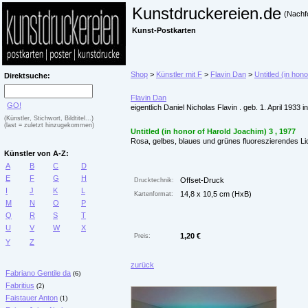
Kunstdruckereien.de
(Nachf
Kunst-Postkarten
Shop
>
Künstler mit F
>
Flavin Dan
>
Untitled (in hon
Direktsuche:
Flavin Dan
GO!
eigentlich Daniel Nicholas Flavin . geb. 1. April 19
(Künstler, Stichwort, Bildtitel...)
(last = zuletzt hinzugekommen)
Untitled (in honor of Harold Joachim) 3 , 1977
Rosa, gelbes, blaues und grünes fluoreszierendes Li
Künstler von A-Z:
A
B
C
D
E
F
G
H
Offset-Druck
Drucktechnik:
I
J
K
L
14,8 x 10,5 cm (HxB)
Kartenformat:
M
N
O
P
Q
R
S
T
U
V
W
X
1,20 €
Preis:
Y
Z
zurück
Fabriano Gentile da
(6)
Fabritius
(2)
Faistauer Anton
(1)