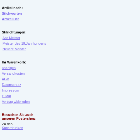
Artikel nach:
Stichworten
Artikelliste
Stilrichtungen:
Alte Meister
Meister des 19.Jahrhunderts
Neuere Meister
Ihr Warenkorb:
anzeigen
Versandkosten
AGB
Datenschutz
Impressum
E-Mail
Vertrag widerrufen
Besuchen Sie auch
unseren Postershop:
Zu den
Kunstdrucken