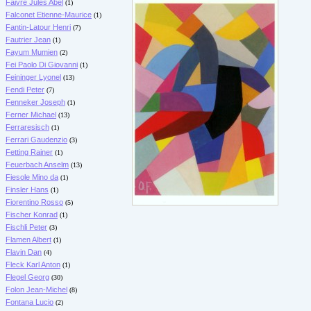
Faivre Jules Abel
(1)
Falconet Etienne-Maurice
(1)
Fantin-Latour Henri
(7)
Fautrier Jean
(1)
Fayum Mumien
(2)
Fei Paolo Di Giovanni
(1)
Feininger Lyonel
(13)
Fendi Peter
(7)
Fenneker Joseph
(1)
Ferner Michael
(13)
Ferraresisch
(1)
Ferrari Gaudenzio
(3)
Fetting Rainer
(1)
Feuerbach Anselm
(13)
Fiesole Mino da
(1)
Finsler Hans
(1)
Fiorentino Rosso
(5)
Fischer Konrad
(1)
Fischli Peter
(3)
Flamen Albert
(1)
Flavin Dan
(4)
Fleck Karl Anton
(1)
Flegel Georg
(30)
Folon Jean-Michel
(8)
Fontana Lucio
(2)