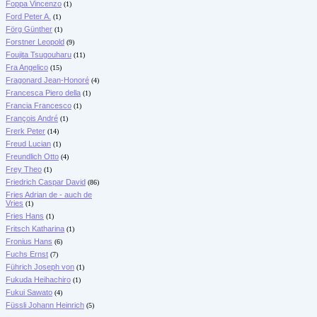
Foppa Vincenzo
(1)
Ford Peter A.
(1)
Förg Günther
(1)
Forstner Leopold
(9)
Foujita Tsugouharu
(11)
Fra Angelico
(15)
Fragonard Jean-Honoré
(4)
Francesca Piero della
(1)
Francia Francesco
(1)
François André
(1)
Frerk Peter
(14)
Freud Lucian
(1)
Freundlich Otto
(4)
Frey Theo
(1)
Friedrich Caspar David
(86)
Fries Adrian de - auch de
Vries
(1)
Fries Hans
(1)
Fritsch Katharina
(1)
Fronius Hans
(6)
Fuchs Ernst
(7)
Führich Joseph von
(1)
Fukuda Heihachiro
(1)
Fukui Sawato
(4)
Füssli Johann Heinrich
(5)