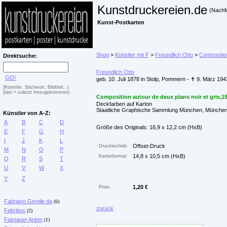
Kunstdruckereien.de
(Nachf
Kunst-Postkarten
Shop
>
Künstler mit F
>
Freundlich Otto
>
Composition
Direktsuche:
Freundlich Otto
GO!
geb. 10. Juli 1878 in Stolp, Pommern - ✝ 9. März 19
(Künstler, Stichwort, Bildtitel...)
(last = zuletzt hinzugekommen)
Composition autour de deux plans noir et gris,1
Deckfarben auf Karton
Staatliche Graphische Sammlung München, Münche
Künstler von A-Z:
A
B
C
D
Größe des Originals: 16,9 x 12,2 cm (HxB)
E
F
G
H
I
J
K
L
Offset-Druck
Drucktechnik:
M
N
O
P
14,8 x 10,5 cm (HxB)
Kartenformat:
Q
R
S
T
U
V
W
X
Y
Z
1,20 €
Preis:
Fabriano Gentile da
(6)
zurück
Fabritius
(2)
Faistauer Anton
(1)