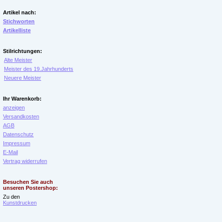
Artikel nach:
Stichworten
Artikelliste
Stilrichtungen:
Alte Meister
Meister des 19.Jahrhunderts
Neuere Meister
Ihr Warenkorb:
anzeigen
Versandkosten
AGB
Datenschutz
Impressum
E-Mail
Vertrag widerrufen
Besuchen Sie auch
unseren Postershop:
Zu den
Kunstdrucken