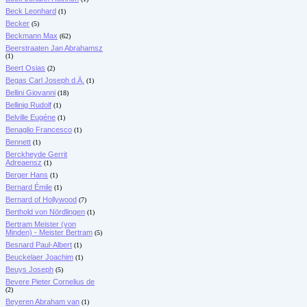
Beck Leonhard
(1)
Becker
(5)
Beckmann Max
(62)
Beerstraaten Jan Abrahamsz
(1)
Beert Osias
(2)
Begas Carl Joseph d.Ä.
(1)
Bellini Giovanni
(18)
Bellinig Rudolf
(1)
Belville Eugéne
(1)
Benaglio Francesco
(1)
Bennett
(1)
Berckheyde Gerrit
Adreaensz
(1)
Berger Hans
(1)
Bernard Émile
(1)
Bernard of Hollywood
(7)
Berthold von Nördlingen
(1)
Bertram Meister (von
Minden) - Meister Bertram
(5)
Besnard Paul-Albert
(1)
Beuckelaer Joachim
(1)
Beuys Joseph
(5)
Bevere Pieter Cornelius de
(2)
Beyeren Abraham van
(1)