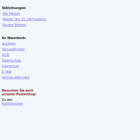
Stilrichtungen:
Alte Meister
Meister des 19.Jahrhunderts
Neuere Meister
Ihr Warenkorb:
anzeigen
Versandkosten
AGB
Datenschutz
Impressum
E-Mail
Vertrag widerrufen
Besuchen Sie auch
unseren Postershop:
Zu den
Kunstdrucken