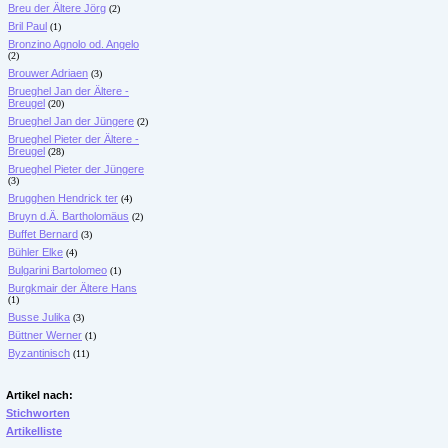
Breu der Ältere Jörg
(2)
Bril Paul
(1)
Bronzino Agnolo od. Angelo
(2)
Brouwer Adriaen
(3)
Brueghel Jan der Ältere -
Breugel
(20)
Brueghel Jan der Jüngere
(2)
Brueghel Pieter der Ältere -
Breugel
(28)
Brueghel Pieter der Jüngere
(3)
Brugghen Hendrick ter
(4)
Bruyn d.Ä. Bartholomäus
(2)
Buffet Bernard
(3)
Bühler Elke
(4)
Bulgarini Bartolomeo
(1)
Burgkmair der Ältere Hans
(1)
Busse Julika
(3)
Büttner Werner
(1)
Byzantinisch
(11)
Artikel nach:
Stichworten
Artikelliste