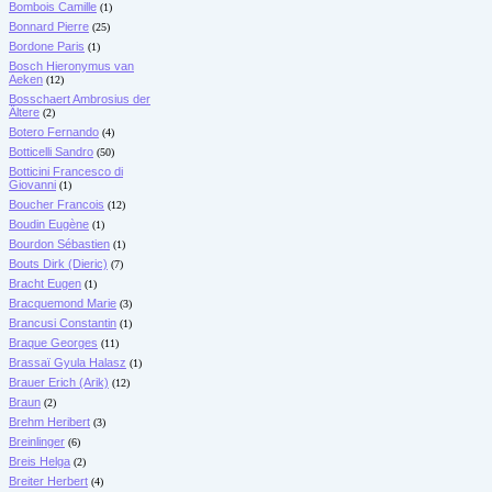
Bombois Camille
(1)
Bonnard Pierre
(25)
Bordone Paris
(1)
Bosch Hieronymus van
Aeken
(12)
Bosschaert Ambrosius der
Ältere
(2)
Botero Fernando
(4)
Botticelli Sandro
(50)
Botticini Francesco di
Giovanni
(1)
Boucher Francois
(12)
Boudin Eugène
(1)
Bourdon Sébastien
(1)
Bouts Dirk (Dieric)
(7)
Bracht Eugen
(1)
Bracquemond Marie
(3)
Brancusi Constantin
(1)
Braque Georges
(11)
Brassaï Gyula Halasz
(1)
Brauer Erich (Arik)
(12)
Braun
(2)
Brehm Heribert
(3)
Breinlinger
(6)
Breis Helga
(2)
Breiter Herbert
(4)