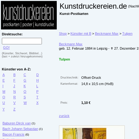
Kunstdruckereien.de
(Nachf
Kunst-Postkarten
Shop
>
Künstler mit B
>
Beckmann Max
>
Tulpen
Direktsuche:
Beckmann Max
GO!
geb. 12. Februar 1884 in Leipzig - ✝ 27. Dezember 
(Künstler, Stichwort, Bildtitel...)
(last = zuletzt hinzugekommen)
Tulpen
Künstler von A-Z:
A
B
C
D
Offset-Druck
Drucktechnik:
E
F
G
H
14,8 x 10,5 cm (HxB)
Kartenformat:
I
J
K
L
M
N
O
P
Q
R
S
T
U
V
W
X
1,10 €
Preis:
Y
Z
zurück
Baburen Dirck van
(1)
Bach Johann Sebastian
(1)
Bacon Francis
(6)