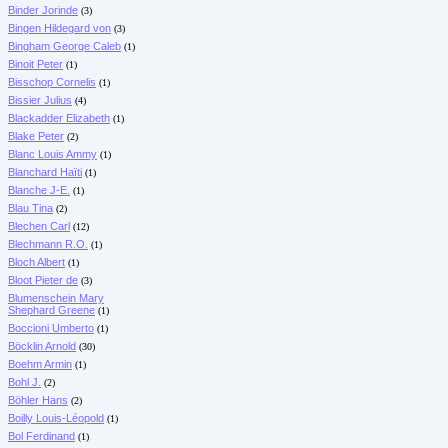
Binder Jorinde
(3)
Bingen Hildegard von
(3)
Bingham George Caleb
(1)
Binoit Peter
(1)
Bisschop Cornelis
(1)
Bissier Julius
(4)
Blackadder Elizabeth
(1)
Blake Peter
(2)
Blanc Louis Ammy
(1)
Blanchard Haïti
(1)
Blanche J-E.
(1)
Blau Tina
(2)
Blechen Carl
(12)
Blechmann R.O.
(1)
Bloch Albert
(1)
Bloot Pieter de
(3)
Blumenschein Mary
Shephard Greene
(1)
Boccioni Umberto
(1)
Böcklin Arnold
(30)
Boehm Armin
(1)
Bohl J.
(2)
Böhler Hans
(2)
Boilly Louis-Léopold
(1)
Bol Ferdinand
(1)