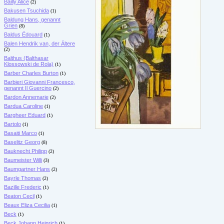
Bailly Alice
(2)
Bakusen Tsuchida
(1)
Baldung Hans, genannt
Grien
(8)
Baldus Édouard
(1)
Balen Hendrik van, der Ältere
(2)
Balthus (Balthasar
Klossowski de Rola)
(1)
Barber Charles Burton
(1)
Barbieri Giovanni Francesco,
genannt Il Guercino
(2)
Bardon Annemarie
(2)
Bardua Caroline
(1)
Bargheer Eduard
(1)
Bartolo
(1)
Basaiti Marco
(1)
Baselitz Georg
(8)
Bauknecht Philipp
(2)
Baumeister Willi
(3)
Baumgartner Hans
(2)
Bayrle Thomas
(2)
Bazille Frederic
(1)
Beaton Cecil
(1)
Beaux Eliza Cecilia
(1)
Beck
(1)
Beck Johann Heinrich
(1)