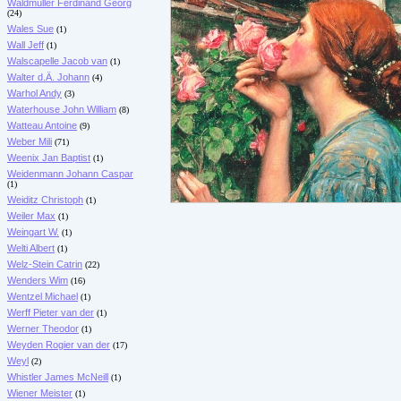
Waldmüller Ferdinand Georg
(24)
Wales Sue
(1)
Wall Jeff
(1)
Walscapelle Jacob van
(1)
Walter d.Ä. Johann
(4)
Warhol Andy
(3)
Waterhouse John William
(8)
Watteau Antoine
(9)
Weber Mili
(71)
Weenix Jan Baptist
(1)
Weidenmann Johann Caspar
(1)
Weiditz Christoph
(1)
Weiler Max
(1)
Weingart W.
(1)
Welti Albert
(1)
Welz-Stein Catrin
(22)
Wenders Wim
(16)
Wentzel Michael
(1)
Werff Pieter van der
(1)
Werner Theodor
(1)
Weyden Rogier van der
(17)
Weyl
(2)
Whistler James McNeill
(1)
Wiener Meister
(1)