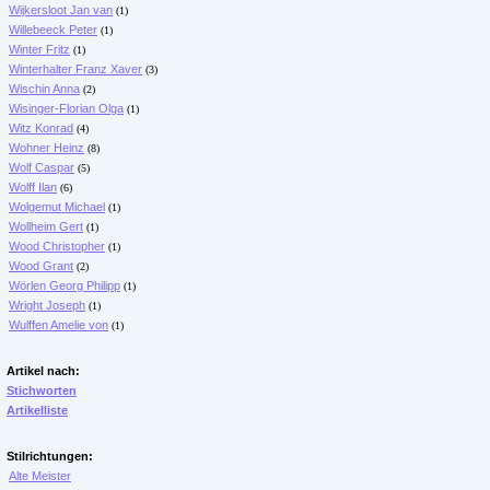
Wijkersloot Jan van
(1)
Willebeeck Peter
(1)
Winter Fritz
(1)
Winterhalter Franz Xaver
(3)
Wischin Anna
(2)
Wisinger-Florian Olga
(1)
Witz Konrad
(4)
Wohner Heinz
(8)
Wolf Caspar
(5)
Wolff Ilan
(6)
Wolgemut Michael
(1)
Wollheim Gert
(1)
Wood Christopher
(1)
Wood Grant
(2)
Wörlen Georg Philipp
(1)
Wright Joseph
(1)
Wulffen Amelie von
(1)
Artikel nach:
Stichworten
Artikelliste
Stilrichtungen:
Alte Meister