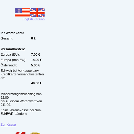
English version
Ihr Warenkorb:
Gesamt:
0 €
Versandkosten:
Europa (EU):
7.00 €
Europa (non-EU):
14.00 €
Österreich:
5.00 €
EU-weit bei Vorkasse bzw.
Kreditkarte versandkostenfrei
ab:
40.00 €
Mindermengenzuschlag von
€2,00
bis zu einem Warenwert von
€11,99.
Keine Vorauskasse bei Non-
EU/EWR-Ländern
Zur Kassa