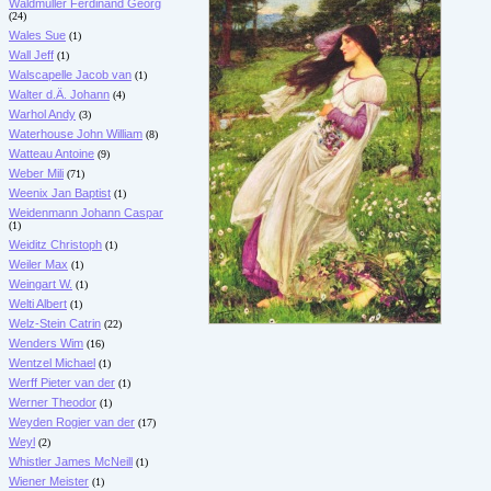
Waldmüller Ferdinand Georg
(24)
Wales Sue
(1)
Wall Jeff
(1)
Walscapelle Jacob van
(1)
Walter d.Ä. Johann
(4)
Warhol Andy
(3)
Waterhouse John William
(8)
Watteau Antoine
(9)
Weber Mili
(71)
Weenix Jan Baptist
(1)
Weidenmann Johann Caspar
(1)
Weiditz Christoph
(1)
Weiler Max
(1)
Weingart W.
(1)
Welti Albert
(1)
Welz-Stein Catrin
(22)
Wenders Wim
(16)
Wentzel Michael
(1)
Werff Pieter van der
(1)
Werner Theodor
(1)
Weyden Rogier van der
(17)
Weyl
(2)
Whistler James McNeill
(1)
Wiener Meister
(1)