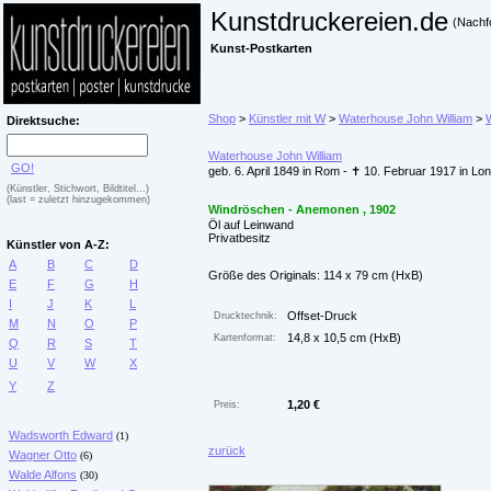
Kunstdruckereien.de
(Nachf
Kunst-Postkarten
Shop
>
Künstler mit W
>
Waterhouse John William
>
Direktsuche:
Waterhouse John William
GO!
geb. 6. April 1849 in Rom - ✝ 10. Februar 1917 in Lo
(Künstler, Stichwort, Bildtitel...)
(last = zuletzt hinzugekommen)
Windröschen - Anemonen , 1902
Öl auf Leinwand
Privatbesitz
Künstler von A-Z:
A
B
C
D
Größe des Originals: 114 x 79 cm (HxB)
E
F
G
H
I
J
K
L
Offset-Druck
Drucktechnik:
M
N
O
P
14,8 x 10,5 cm (HxB)
Kartenformat:
Q
R
S
T
U
V
W
X
Y
Z
1,20 €
Preis:
Wadsworth Edward
(1)
zurück
Wagner Otto
(6)
Walde Alfons
(30)