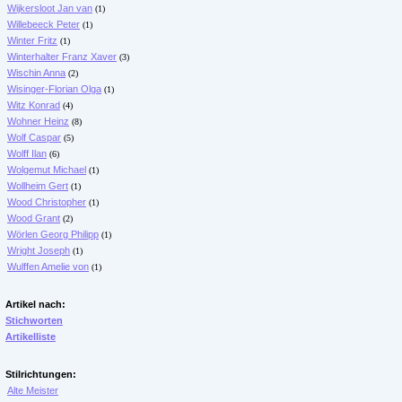
Wijkersloot Jan van
(1)
Willebeeck Peter
(1)
Winter Fritz
(1)
Winterhalter Franz Xaver
(3)
Wischin Anna
(2)
Wisinger-Florian Olga
(1)
Witz Konrad
(4)
Wohner Heinz
(8)
Wolf Caspar
(5)
Wolff Ilan
(6)
Wolgemut Michael
(1)
Wollheim Gert
(1)
Wood Christopher
(1)
Wood Grant
(2)
Wörlen Georg Philipp
(1)
Wright Joseph
(1)
Wulffen Amelie von
(1)
Artikel nach:
Stichworten
Artikelliste
Stilrichtungen:
Alte Meister