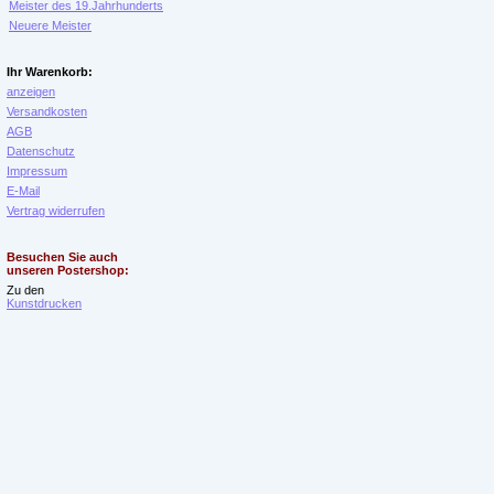
Meister des 19.Jahrhunderts
Neuere Meister
Ihr Warenkorb:
anzeigen
Versandkosten
AGB
Datenschutz
Impressum
E-Mail
Vertrag widerrufen
Besuchen Sie auch
unseren Postershop:
Zu den
Kunstdrucken