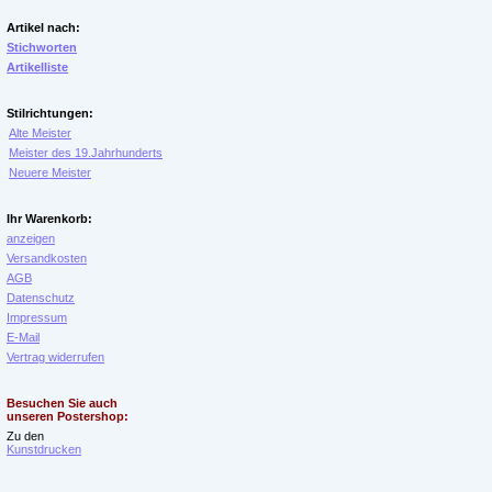
Artikel nach:
Stichworten
Artikelliste
Stilrichtungen:
Alte Meister
Meister des 19.Jahrhunderts
Neuere Meister
Ihr Warenkorb:
anzeigen
Versandkosten
AGB
Datenschutz
Impressum
E-Mail
Vertrag widerrufen
Besuchen Sie auch
unseren Postershop:
Zu den
Kunstdrucken