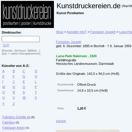
Kunstdruckereien.de
(Nachf
Kunst-Postkarten
Shop
>
Künstler mit F
>
Fenneker Joseph
>
Luna-Par
Direktsuche:
Fenneker Joseph
GO!
geb. 6. Dezember 1895 in Bocholt - † 9. Januar 1956
(Künstler, Stichwort, Bildtitel...)
(last = zuletzt hinzugekommen)
Luna-Park Halensee , 1920
Farblithografie
Hessisches Landesmuseum, Darmstadt
Künstler von A-Z:
A
B
C
D
Größe des Originals: 142,0 x 94,0 cm (HxB)
E
F
G
H
I
J
K
L
Offset-Druck
Drucktechnik:
M
N
O
P
14,8 x 10,5 cm (HxB)
Kartenformat:
Q
R
S
T
U
V
W
X
Y
Z
1,20 €
Preis:
Fabriano Gentile da
(6)
zurück
Fabritius
(2)
Faistauer Anton
(1)