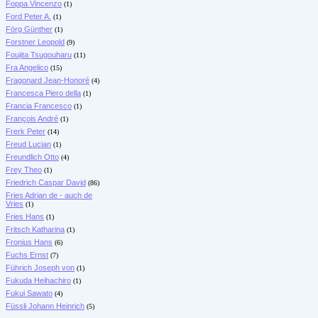
Foppa Vincenzo
(1)
Ford Peter A.
(1)
Förg Günther
(1)
Forstner Leopold
(9)
Foujita Tsugouharu
(11)
Fra Angelico
(15)
Fragonard Jean-Honoré
(4)
Francesca Piero della
(1)
Francia Francesco
(1)
François André
(1)
Frerk Peter
(14)
Freud Lucian
(1)
Freundlich Otto
(4)
Frey Theo
(1)
Friedrich Caspar David
(86)
Fries Adrian de - auch de
Vries
(1)
Fries Hans
(1)
Fritsch Katharina
(1)
Fronius Hans
(6)
Fuchs Ernst
(7)
Führich Joseph von
(1)
Fukuda Heihachiro
(1)
Fukui Sawato
(4)
Füssli Johann Heinrich
(5)