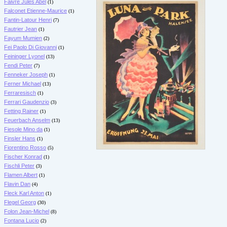
Faivre Jules Abel
(1)
Falconet Etienne-Maurice
(1)
Fantin-Latour Henri
(7)
Fautrier Jean
(1)
Fayum Mumien
(2)
Fei Paolo Di Giovanni
(1)
Feininger Lyonel
(13)
Fendi Peter
(7)
Fenneker Joseph
(1)
Ferner Michael
(13)
Ferraresisch
(1)
Ferrari Gaudenzio
(3)
Fetting Rainer
(1)
Feuerbach Anselm
(13)
Fiesole Mino da
(1)
Finsler Hans
(1)
Fiorentino Rosso
(5)
Fischer Konrad
(1)
Fischli Peter
(3)
Flamen Albert
(1)
Flavin Dan
(4)
Fleck Karl Anton
(1)
Flegel Georg
(30)
Folon Jean-Michel
(8)
Fontana Lucio
(2)