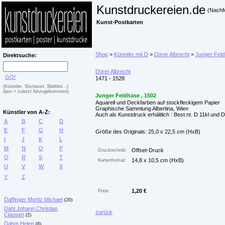
Kunstdruckereien.de
(Nachf
Kunst-Postkarten
Shop
>
Künstler mit D
>
Dürer Albrecht
>
Junger Feld
Direktsuche:
Dürer Albrecht
GO!
1471 - 1528
(Künstler, Stichwort, Bildtitel...)
(last = zuletzt hinzugekommen)
Junger Feldhase , 1502
Aquarell und Deckfarben auf stockfleckigem Papier
Graphische Sammlung Albertina, Wien
Künstler von A-Z:
Auch als Kunstdruck erhältlich : Best.nr. D 11kl und 
A
B
C
D
E
F
G
H
Größe des Originals: 25,0 x 22,5 cm (HxB)
I
J
K
L
M
N
O
P
Offset-Druck
Drucktechnik:
Q
R
S
T
14,8 x 10,5 cm (HxB)
Kartenformat:
U
V
W
X
Y
Z
1,20 €
Preis:
Daffinger Moritz Michael
(20)
Dahl Johann Christian
zurück
Clausen
(2)
Dahm Helen
(8)