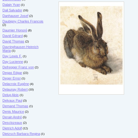
Dalain Yvan
(1)
Dali Salvador
(16)
Danhauser Josef
(2)
Daubigny Charles Francois
(2)
Daumier Honoré
(8)
David Gérard
(6)
David Thomas
(2)
Davringhausen Heinrich
Maria
(1)
Day Lewis F.
(1)
Day Lucienne
(1)
Defregger Franz von
(2)
Degas Edgar
(22)
Deger Ernst
(1)
Delacroix Eugène
(4)
Delaunay Robert
(10)
Delug Alois
(1)
Delvaux Paul
(3)
Demand Thomas
(1)
Denis Maurice
(2)
Derain André
(5)
Desclozeaux
(2)
Dietrich Adolf
(12)
Dietzsch Barbara Regina
(1)