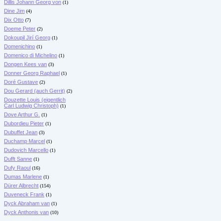
Dillis Johann Georg von
(1)
Dine Jim
(4)
Dix Otto
(7)
Doeme Peter
(2)
Dokoupil Jirí Georg
(1)
Domenichino
(1)
Domenico di Michelino
(1)
Dongen Kees van
(3)
Donner Georg Raphael
(1)
Doré Gustave
(2)
Dou Gerard (auch Gerrit)
(2)
Douzette Louis (eigentlich
Carl Ludwig Christoph)
(1)
Dove Arthur G.
(1)
Dubordieu Pieter
(1)
Dubuffet Jean
(3)
Duchamp Marcel
(1)
Dudovich Marcello
(1)
Dufft Sanne
(1)
Dufy Raoul
(16)
Dumas Marlene
(1)
Dürer Albrecht
(154)
Duveneck Frank
(1)
Dyck Abraham van
(1)
Dyck Anthonis van
(10)