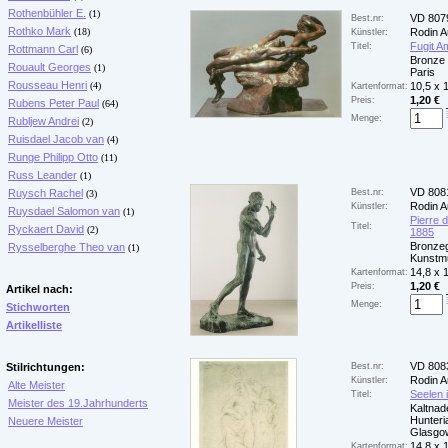
Rothenbühler E.
(1)
VD 807
Best.nr:
Rothko Mark
(18)
Rodin A
Künstler:
Fugit A
Titel:
Rottmann Carl
(6)
Bronze 
Rouault Georges
(1)
Paris
Rousseau Henri
(4)
10,5 x 
Kartenformat:
1,20 €
Preis:
Rubens Peter Paul
(64)
Menge:
Rubljew Andrei
(2)
Ruisdael Jacob van
(4)
Runge Philipp Otto
(11)
Russ Leander
(1)
VD 808
Ruysch Rachel
Best.nr:
(3)
Rodin A
Künstler:
Ruysdael Salomon van
(1)
Pierre 
Titel:
Ryckaert David
(2)
1885
Bronze
Rysselberghe Theo van
(1)
Kunstm
14,8 x 
Kartenformat:
1,20 €
Preis:
Artikel nach:
Menge:
Stichworten
Artikelliste
VD 808
Stilrichtungen:
Best.nr:
Rodin A
Künstler:
Alte Meister
Seelen 
Titel:
Meister des 19.Jahrhunderts
Kaltnad
Hunteri
Neuere Meister
Glasgo
14,8 x 
Kartenformat: