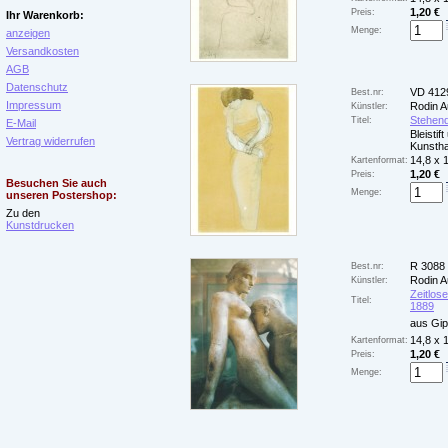
1,20 €
Preis:
Ihr Warenkorb:
Menge:
anzeigen
Versandkosten
AGB
Datenschutz
VD 412
Best.nr:
Impressum
Rodin A
Künstler:
Stehen
Titel:
E-Mail
Bleistif
Vertrag widerrufen
Kunstha
14,8 x 
Kartenformat:
1,20 €
Preis:
Besuchen Sie auch
Menge:
unseren Postershop:
Zu den
Kunstdrucken
R 3088
Best.nr:
Rodin A
Künstler:
Zeitlose
Titel:
1889
aus Gi
14,8 x 
Kartenformat:
1,20 €
Preis:
Menge: