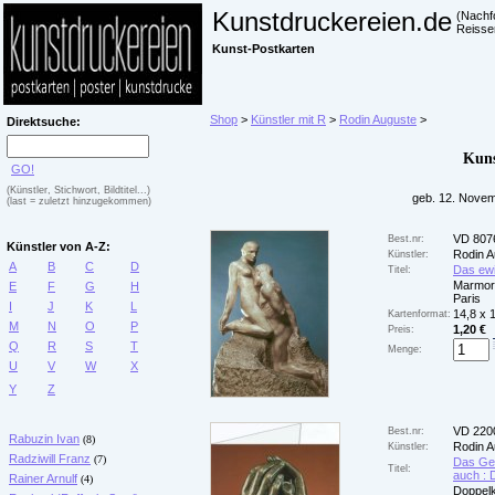
Kunstdruckereien.de
(Nachf
Reisse
Kunst-Postkarten
Shop
>
Künstler mit R
>
Rodin Auguste
>
Direktsuche:
Kuns
GO!
(Künstler, Stichwort, Bildtitel...)
geb. 12. Novem
(last = zuletzt hinzugekommen)
VD 807
Best.nr:
Künstler von A-Z:
Rodin A
Künstler:
A
B
C
D
Das ewi
Titel:
Marmor
E
F
G
H
Paris
I
J
K
L
14,8 x 
Kartenformat:
M
N
O
P
1,20 €
Preis:
Q
R
S
T
Menge:
U
V
W
X
Y
Z
VD 220
Best.nr:
Rabuzin Ivan
(8)
Rodin A
Künstler:
Radziwill Franz
(7)
Das Geh
Titel:
auch : 
Rainer Arnulf
(4)
Doppelk