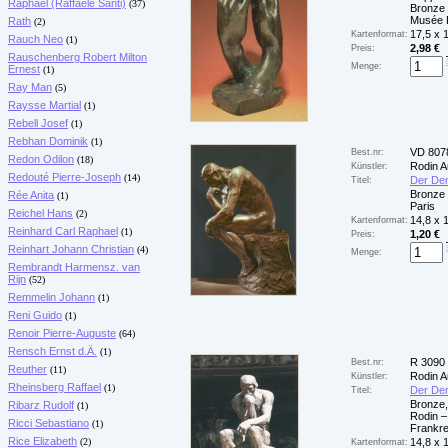
Raphael (Raffaele Santi)
(37)
Bronze
Musée R
Rath
(2)
17,5 x 
Kartenformat:
Rauch Neo
(1)
2,98 €
Preis:
Rauschenberg Robert Milton
Menge:
Ernest
(1)
Ray Man
(5)
Raysse Martial
(1)
Rebell Josef
(1)
Rebhan Dominik
(1)
VD 807
Best.nr:
Redon Odilon
(18)
Rodin A
Künstler:
Redouté Pierre-Joseph
(14)
Der Den
Titel:
Bronze 
Rée Anita
(1)
Paris
Reichel Hans
(2)
14,8 x 
Kartenformat:
Reinhard Carl Raphael
(1)
1,20 €
Preis:
Reinhart Johann Christian
(4)
Menge:
Rembrandt Harmensz. van
Rijn
(52)
Remmelin Johann
(1)
Reni Guido
(1)
Renoir Pierre-Auguste
(64)
Rensch Ernst d.Ä.
(1)
R 3090
Best.nr:
Reuther
(11)
Rodin A
Künstler:
Rheinsberg Raffael
(1)
Der Den
Titel:
Bronze,
Ribarz Rudolf
(1)
Rodin –
Ricci Sebastiano
(1)
Frankre
Rice Elizabeth
(2)
14,8 x 
Kartenformat: