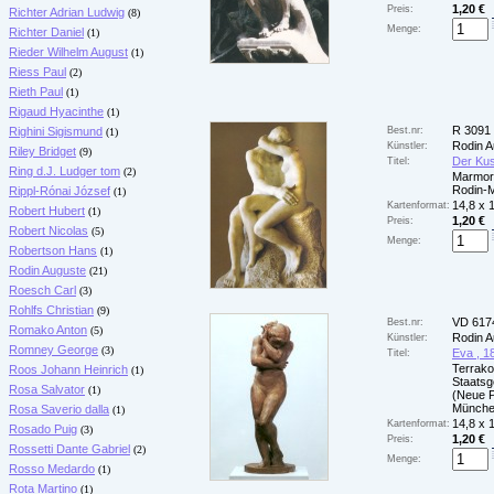
1,20 €
Preis:
Richter Adrian Ludwig
(8)
Menge:
Richter Daniel
(1)
Rieder Wilhelm August
(1)
Riess Paul
(2)
Rieth Paul
(1)
Rigaud Hyacinthe
(1)
R 3091
Righini Sigismund
Best.nr:
(1)
Rodin A
Künstler:
Riley Bridget
(9)
Der Kus
Titel:
Ring d.J. Ludger tom
(2)
Marmor
Rodin-
Rippl-Rónai József
(1)
14,8 x 
Kartenformat:
Robert Hubert
(1)
1,20 €
Preis:
Robert Nicolas
(5)
Menge:
Robertson Hans
(1)
Rodin Auguste
(21)
Roesch Carl
(3)
Rohlfs Christian
(9)
VD 617
Best.nr:
Romako Anton
(5)
Rodin A
Künstler:
Romney George
(3)
Eva , 1
Titel:
Terrako
Roos Johann Heinrich
(1)
Staats
Rosa Salvator
(1)
(Neue P
Münch
Rosa Saverio dalla
(1)
14,8 x 
Kartenformat:
Rosado Puig
(3)
1,20 €
Preis:
Rossetti Dante Gabriel
(2)
Menge:
Rosso Medardo
(1)
Rota Martino
(1)