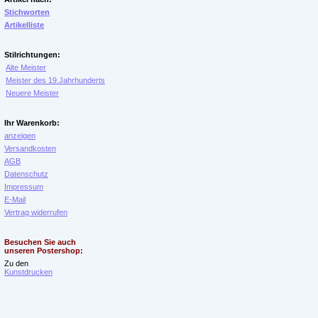
Stichworten
Artikelliste
Stilrichtungen:
Alte Meister
Meister des 19.Jahrhunderts
Neuere Meister
Ihr Warenkorb:
anzeigen
Versandkosten
AGB
Datenschutz
Impressum
E-Mail
Vertrag widerrufen
Besuchen Sie auch
unseren Postershop:
Zu den
Kunstdrucken