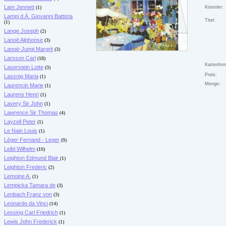
Lam Jennett
(1)
Künstler:
Lampi d.Ä. Giovanni Battista
Titel:
(1)
Lange Joseph
(2)
Lanoë Alphonse
(3)
Lanoë-Jungi Margrit
(3)
Larsson Carl
(18)
Kartenfor
Laserstein Lotte
(3)
Preis:
Lassnig Maria
(1)
Menge:
Laurencin Marie
(1)
Laurens Henri
(1)
Lavery Sir John
(1)
Lawrence Sir Thomas
(4)
Layzell Peter
(1)
Le Nain Louis
(1)
Léger Fernand - Leger
(9)
Leibl Wilhelm
(10)
Leighton Edmund Blair
(1)
Leighton Frederic
(2)
Lemoine A.
(1)
Lempicka Tamara de
(3)
Lenbach Franz von
(3)
Leonardo da Vinci
(14)
Lessing Carl Friedrich
(1)
Lewis John Frederick
(1)