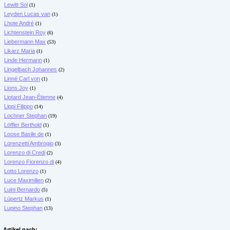
Lewitt Sol
(1)
Leyden Lucas van
(1)
Lhote André
(1)
Lichtenstein Roy
(6)
Liebermann Max
(53)
Likarz Maria
(1)
Linde Hermann
(1)
Lingelbach Johannes
(2)
Linné Carl von
(1)
Lions Joy
(1)
Liotard Jean-Étienne
(4)
Lippi Filippo
(14)
Lochner Stephan
(19)
Löffler Berthold
(1)
Loose Basile de
(1)
Lorenzetti Ambrogio
(3)
Lorenzo di Credi
(2)
Lorenzo Fiorenzo di
(4)
Lotto Lorenzo
(1)
Luce Maximilien
(2)
Luini Bernardo
(5)
Lüpertz Markus
(1)
Lupino Stephan
(13)
Artikel nach: