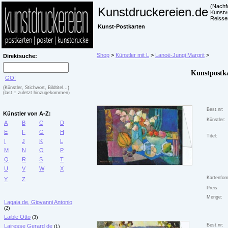
(Nachf
Kunstdruckereien.de
Kunstv
Reisse
Kunst-Postkarten
Shop
>
Künstler mit L
>
Lanoë-Jungi Margrit
>
Direktsuche:
Kunstpostk
GO!
(Künstler, Stichwort, Bildtitel...)
(last = zuletzt hinzugekommen)
Best.nr:
Künstler von A-Z:
Künstler:
A
B
C
D
E
F
G
H
Titel:
I
J
K
L
M
N
O
P
Q
R
S
T
U
V
W
X
Kartenfor
Y
Z
Preis:
Menge:
Lagaia de, Giovanni Antonio
(2)
Laible Otto
(3)
Best.nr:
Lairesse Gerard de
(1)