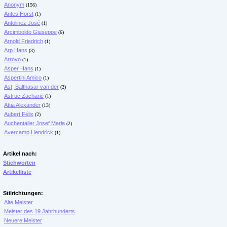
Anonym
(156)
Antes Horst
(1)
Antolinez José
(1)
Arcimboldo Giuseppe
(6)
Arnold Friedrich
(1)
Arp Hans
(3)
Arroyo
(1)
Asper Hans
(1)
Aspertini Amico
(1)
Ast, Balthasar van der
(2)
Astruc Zacharie
(1)
Attia Alexander
(13)
Aubert Félix
(2)
Auchentaller Josef Maria
(2)
Avercamp Hendrick
(1)
Artikel nach:
Stichworten
Artikelliste
Stilrichtungen:
Alte Meister
Meister des 19.Jahrhunderts
Neuere Meister