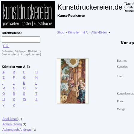
(Nachf
Kunstdruckereien.de
Kunstv
Reisse
Kunst-Postkarten
Shop
>
Künstler mit A
>
Altar-Bilder
>
Direktsuche:
Kunstpo
GO!
(Künstler, Stichwort, Bildtitel...)
(last = zuletzt hinzugekommen)
Best.nr:
Künstler von A-Z:
Künstler:
A
B
C
D
Titel:
E
F
G
H
I
J
K
L
M
N
O
P
Q
R
S
T
Kartenformat:
U
V
W
X
Preis:
Y
Z
Menge:
Abel Josef
(1)
Achen Georg
(1)
Achenbach Andreas
(1)