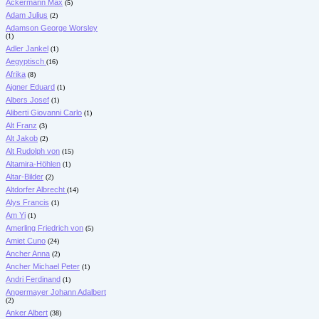
Ackermann Max
(5)
Adam Julius
(2)
Adamson George Worsley
(1)
Adler Jankel
(1)
Aegyptisch
(16)
Afrika
(8)
Aigner Eduard
(1)
Albers Josef
(1)
Aliberti Giovanni Carlo
(1)
Alt Franz
(3)
Alt Jakob
(2)
Alt Rudolph von
(15)
Altamira-Höhlen
(1)
Altar-Bilder
(2)
Altdorfer Albrecht
(14)
Alys Francis
(1)
Am Yi
(1)
Amerling Friedrich von
(5)
Amiet Cuno
(24)
Ancher Anna
(2)
Ancher Michael Peter
(1)
Andri Ferdinand
(1)
Angermayer Johann Adalbert
(2)
Anker Albert
(38)