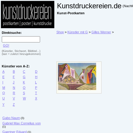
Kunstdruckereien.de
(Nachf
Kunst-Postkarten
Shop
>
Künstler mit G
>
Gilles Werner
>
Direktsuche:
GO!
(Künstler, Stichwort, Bildtitel...)
(last = zuletzt hinzugekommen)
Künstler von A-Z:
A
B
C
D
E
F
G
H
I
J
K
L
M
N
O
P
Q
R
S
T
U
V
W
X
Y
Z
Gabo Naum
(3)
Gabriel Max Cornelius von
(1)
Gaertner Eduard
(1)