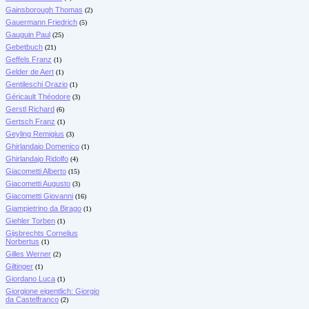
Gainsborough Thomas
(2)
Gauermann Friedrich
(5)
Gauguin Paul
(25)
Gebetbuch
(21)
Geffels Franz
(1)
Gelder de Aert
(1)
Gentileschi Orazio
(1)
Géricault Théodore
(3)
Gerstl Richard
(6)
Gertsch Franz
(1)
Geyling Remigius
(3)
Ghirlandaio Domenico
(1)
Ghirlandajo Ridolfo
(4)
Giacometti Alberto
(15)
Giacometti Augusto
(3)
Giacometti Giovanni
(16)
Giampietrino da Birago
(1)
Giehler Torben
(1)
Gijsbrechts Cornelius
Norbertus
(1)
Gilles Werner
(2)
Giltinger
(1)
Giordano Luca
(1)
Giorgione eigentlich: Giorgio
da Castelfranco
(2)