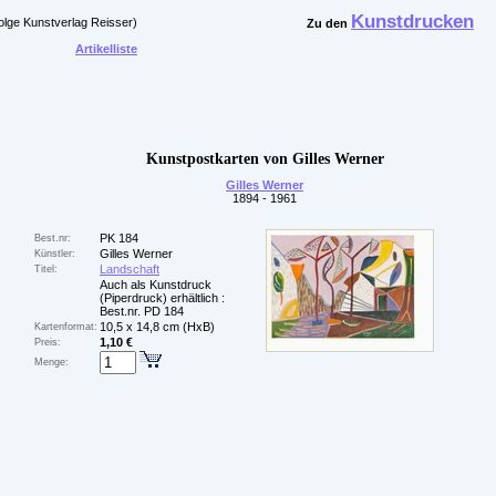
Kunstdrucken
olge Kunstverlag Reisser)
Zu den
Artikelliste
Kunstpostkarten von Gilles Werner
Gilles Werner
1894 - 1961
PK 184
Best.nr:
Gilles Werner
Künstler:
Landschaft
Titel:
Auch als Kunstdruck
(Piperdruck) erhältlich :
Best.nr. PD 184
10,5 x 14,8 cm (HxB)
Kartenformat:
1,10 €
Preis:
Menge: