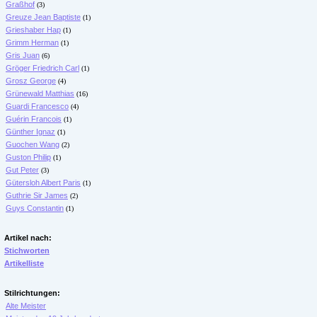
Graßhof
(3)
Greuze Jean Baptiste
(1)
Grieshaber Hap
(1)
Grimm Herman
(1)
Gris Juan
(6)
Gröger Friedrich Carl
(1)
Grosz George
(4)
Grünewald Matthias
(16)
Guardi Francesco
(4)
Guérin Francois
(1)
Günther Ignaz
(1)
Guochen Wang
(2)
Guston Philip
(1)
Gut Peter
(3)
Gütersloh Albert Paris
(1)
Guthrie Sir James
(2)
Guys Constantin
(1)
Artikel nach:
Stichworten
Artikelliste
Stilrichtungen:
Alte Meister