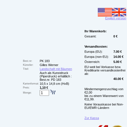
English version
Ihr Warenkorb:
Gesamt:
0 €
Versandkosten:
Europa (EU):
7.00 €
Europa (non-EU):
14.00 €
PK 183
Best.nr:
Österreich:
5.00 €
Gilles Werner
Künstler:
EU-weit bei Vorkasse bzw.
Landschaft mit Bäumen
Titel:
Kreditkarte versandkostenfrei
Auch als Kunstdruck
ab:
(Piperdruck) erhältlich :
40.00 €
Best.nr. PD 183
10,5 x 14,8 cm (HxB)
Kartenformat:
1,10 €
Preis:
Mindermengenzuschlag von
€2,00
Menge:
bis zu einem Warenwert von
€11,99.
Keine Vorauskasse bei Non-
EU/EWR-Ländern
Zur Kassa