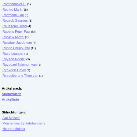
Rothenbühler E.
(1)
Rothko Mark
(18)
Rottmann Carl
(6)
Rouault Georges
(1)
Rousseau Henri
(4)
Rubens Peter Paul
(64)
Rubljew Andrei
(2)
Ruisdael Jacob van
(4)
Runge Philipp Otto
(11)
Russ Leander
(1)
Ruysch Rachel
(3)
Ruysdael Salomon van
(1)
Ryckaert David
(2)
Rysselberghe Theo van
(1)
Artikel nach:
Stichworten
Artikelliste
Stilrichtungen:
Alte Meister
Meister des 19.Jahrhunderts
Neuere Meister