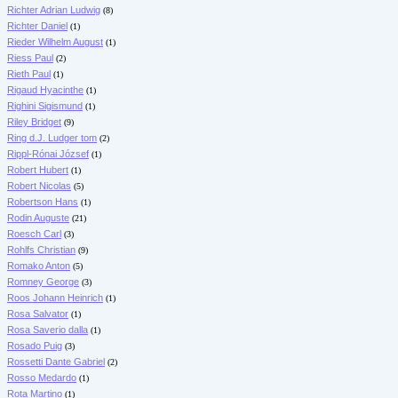
Richter Adrian Ludwig
(8)
Richter Daniel
(1)
Rieder Wilhelm August
(1)
Riess Paul
(2)
Rieth Paul
(1)
Rigaud Hyacinthe
(1)
Righini Sigismund
(1)
Riley Bridget
(9)
Ring d.J. Ludger tom
(2)
Rippl-Rónai József
(1)
Robert Hubert
(1)
Robert Nicolas
(5)
Robertson Hans
(1)
Rodin Auguste
(21)
Roesch Carl
(3)
Rohlfs Christian
(9)
Romako Anton
(5)
Romney George
(3)
Roos Johann Heinrich
(1)
Rosa Salvator
(1)
Rosa Saverio dalla
(1)
Rosado Puig
(3)
Rossetti Dante Gabriel
(2)
Rosso Medardo
(1)
Rota Martino
(1)