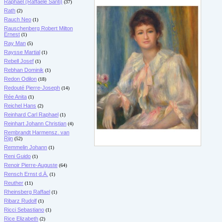
Raphael (Raffaele Santi)
(37)
Rath
(2)
Rauch Neo
(1)
Rauschenberg Robert Milton
Ernest
(1)
Ray Man
(5)
Raysse Martial
(1)
Rebell Josef
(1)
Rebhan Dominik
(1)
Redon Odilon
(18)
Redouté Pierre-Joseph
(14)
Rée Anita
(1)
Reichel Hans
(2)
Reinhard Carl Raphael
(1)
Reinhart Johann Christian
(4)
Rembrandt Harmensz. van
Rijn
(52)
Remmelin Johann
(1)
Reni Guido
(1)
Renoir Pierre-Auguste
(64)
Rensch Ernst d.Ä.
(1)
Reuther
(11)
Rheinsberg Raffael
(1)
Ribarz Rudolf
(1)
Ricci Sebastiano
(1)
Rice Elizabeth
(2)