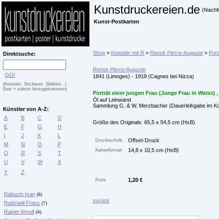
Kunstdruckereien.de
(Nachf
Kunst-Postkarten
Shop
>
Künstler mit R
>
Renoir Pierre-Auguste
>
Port
Direktsuche:
Renoir Pierre-Auguste
GO!
1841 (Limoges) - 1919 (Cagnes bei Nizza)
(Künstler, Stichwort, Bildtitel...)
(last = zuletzt hinzugekommen)
Porträt einer jungen Frau (Junge Frau in Weiss) ,
Öl auf Leinwand
Sammlung G. & W. Merzbacher (Dauerleihgabe im Ku
Künstler von A-Z:
A
B
C
D
Größe des Originals: 65,5 x 54,5 cm (HxB)
E
F
G
H
I
J
K
L
Offset-Druck
Drucktechnik:
M
N
O
P
14,8 x 10,5 cm (HxB)
Kartenformat:
Q
R
S
T
U
V
W
X
Y
Z
1,20 €
Preis:
Rabuzin Ivan
(8)
zurück
Radziwill Franz
(7)
Rainer Arnulf
(4)