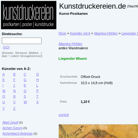
Kunstdruckereien.de
(Nachf
Kunst-Postkarten
Shop
>
Künstler mit A
>
Altamira-Höhlen
>
Liegender 
Direktsuche:
Altamira-Höhlen
GO!
antike Wandmalerei
(Künstler, Stichwort, Bildtitel...)
(last = zuletzt hinzugekommen)
Liegender Wisent
Künstler von A-Z:
A
B
C
D
Offset-Druck
Drucktechnik:
E
F
G
H
10,5 x 14,8 cm (HxB)
Kartenformat:
I
J
K
L
M
N
O
P
Q
R
S
T
1,10 €
U
V
W
X
Preis:
Y
Z
zurück
Abel Josef
(1)
Achen Georg
(1)
Achenbach Andreas
(1)