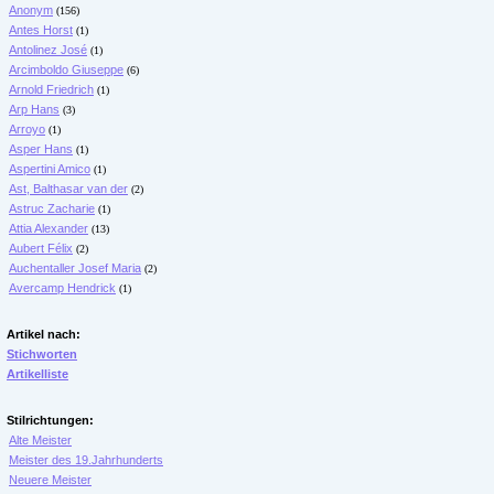
Anonym
(156)
Antes Horst
(1)
Antolinez José
(1)
Arcimboldo Giuseppe
(6)
Arnold Friedrich
(1)
Arp Hans
(3)
Arroyo
(1)
Asper Hans
(1)
Aspertini Amico
(1)
Ast, Balthasar van der
(2)
Astruc Zacharie
(1)
Attia Alexander
(13)
Aubert Félix
(2)
Auchentaller Josef Maria
(2)
Avercamp Hendrick
(1)
Artikel nach:
Stichworten
Artikelliste
Stilrichtungen:
Alte Meister
Meister des 19.Jahrhunderts
Neuere Meister