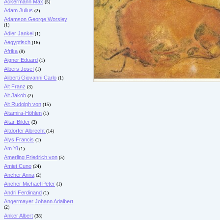
Ackermann Max
(5)
Adam Julius
(2)
Adamson George Worsley
(1)
Adler Jankel
(1)
Aegyptisch
(16)
Afrika
(8)
Aigner Eduard
(1)
Albers Josef
(1)
Aliberti Giovanni Carlo
(1)
Alt Franz
(3)
Alt Jakob
(2)
Alt Rudolph von
(15)
Altamira-Höhlen
(1)
Altar-Bilder
(2)
Altdorfer Albrecht
(14)
Alys Francis
(1)
Am Yi
(1)
Amerling Friedrich von
(5)
Amiet Cuno
(24)
Ancher Anna
(2)
Ancher Michael Peter
(1)
Andri Ferdinand
(1)
Angermayer Johann Adalbert
(2)
Anker Albert
(38)