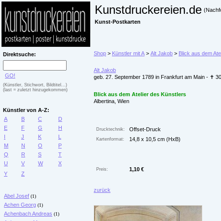
Kunstdruckereien.de
(Nachf
Kunst-Postkarten
Shop
>
Künstler mit A
>
Alt Jakob
>
Blick aus dem Ate
Direktsuche:
Alt Jakob
GO!
geb. 27. September 1789 in Frankfurt am Main - ✝ 3
(Künstler, Stichwort, Bildtitel...)
(last = zuletzt hinzugekommen)
Blick aus dem Atelier des Künstlers
Albertina, Wien
Künstler von A-Z:
A
B
C
D
E
F
G
H
Offset-Druck
Drucktechnik:
I
J
K
L
14,8 x 10,5 cm (HxB)
Kartenformat:
M
N
O
P
Q
R
S
T
U
V
W
X
1,10 €
Preis:
Y
Z
zurück
Abel Josef
(1)
Achen Georg
(1)
Achenbach Andreas
(1)