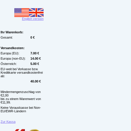
English version
Ihr Warenkorb:
Gesamt:
0 €
Versandkosten:
Europa (EU):
7.00 €
Europa (non-EU):
14.00 €
Österreich:
5.00 €
EU-weit bei Vorkasse bzw.
Kreditkarte versandkostenfrei
ab:
40.00 €
Mindermengenzuschlag von
€2,00
bis zu einem Warenwert von
€11,99.
Keine Vorauskasse bei Non-
EU/EWR-Ländern
Zur Kassa