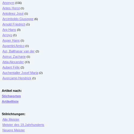
Anonym
(156)
Antes Horst
(1)
Antolinez José
(1)
Arcimboldo Giuseppe
(6)
Arnold Friedrich
(1)
Arp Hans
(3)
Arroyo
(1)
Asper Hans
(1)
Aspertini Amico
(1)
Ast, Balthasar van der
(2)
Astruc Zacharie
(1)
Attia Alexander
(13)
Aubert Félix
(2)
Auchentaller Josef Maria
(2)
Avercamp Hendrick
(1)
Artikel nach:
Stichworten
Artikelliste
Stilrichtungen:
Alte Meister
Meister des 19.Jahrhunderts
Neuere Meister