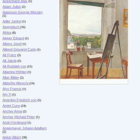
Ackermann Max
(5)
Adam Julius
(2)
Adamson George Worsley
(1)
Adler Jankel
(1)
Aegyptisch
(16)
Afrika
(8)
Aigner Eduard
(1)
Albers Josef
(1)
Aliberti Giovanni Carlo
(1)
Alt Franz
(3)
Alt Jakob
(2)
Alt Rudolph von
(15)
Altamira-Höhlen
(1)
Altar-Bilder
(2)
Altdorfer Albrecht
(14)
Alys Francis
(1)
Am Yi
(1)
Amerling Friedrich von
(5)
Amiet Cuno
(24)
Ancher Anna
(2)
Ancher Michael Peter
(1)
Andri Ferdinand
(1)
Angermayer Johann Adalbert
(2)
Anker Albert
(38)