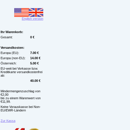
English version
Ihr Warenkorb:
Gesamt:
0 €
Versandkosten:
Europa (EU):
7.00 €
Europa (non-EU):
14.00 €
Österreich:
5.00 €
EU-weit bei Vorkasse bzw.
Kreditkarte versandkostenfrei
ab:
40.00 €
Mindermengenzuschlag von
€2,00
bis zu einem Warenwert von
€11,99.
Keine Vorauskasse bei Non-
EU/EWR-Ländern
Zur Kassa