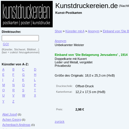
Kunstdruckereien.de
(Nachf
Kunst-Postkarten
Shop
>
Künstler mit A
>
Anonym
>
Einband von 'Die 
Direktsuche:
Anonym
GO!
Unbekannter Meister
(Künstler, Stichwort, Bildtitel...)
(last = zuletzt hinzugekommen)
Einband von 'Die Belagerung Jerusalems' , 1914
Doppelkarte mit Kuvert
Leder und Metall, vergoldet
Künstler von A-Z:
Privatbesitz
A
B
C
D
E
F
G
H
Größe des Originals: 18,0 x 25,3 cm (HxB)
I
J
K
L
M
N
O
P
Offset-Druck
Drucktechnik:
Q
R
S
T
12,2 x 17,5 cm (HxB)
Kartenformat:
U
V
W
X
Y
Z
2,98 €
Preis:
Abel Josef
(1)
Achen Georg
(1)
zurück
Achenbach Andreas
(1)