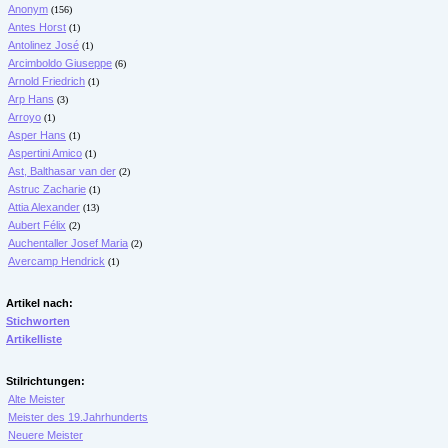
Anonym
(156)
Antes Horst
(1)
Antolinez José
(1)
Arcimboldo Giuseppe
(6)
Arnold Friedrich
(1)
Arp Hans
(3)
Arroyo
(1)
Asper Hans
(1)
Aspertini Amico
(1)
Ast, Balthasar van der
(2)
Astruc Zacharie
(1)
Attia Alexander
(13)
Aubert Félix
(2)
Auchentaller Josef Maria
(2)
Avercamp Hendrick
(1)
Artikel nach:
Stichworten
Artikelliste
Stilrichtungen:
Alte Meister
Meister des 19.Jahrhunderts
Neuere Meister