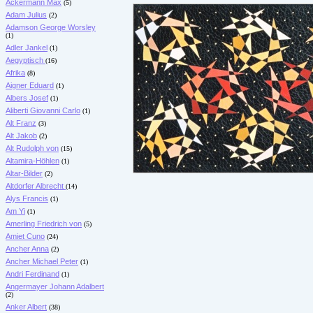
Ackermann Max
(5)
Adam Julius
(2)
Adamson George Worsley
(1)
Adler Jankel
(1)
Aegyptisch
(16)
Afrika
(8)
Aigner Eduard
(1)
Albers Josef
(1)
Aliberti Giovanni Carlo
(1)
Alt Franz
(3)
Alt Jakob
(2)
Alt Rudolph von
(15)
Altamira-Höhlen
(1)
Altar-Bilder
(2)
Altdorfer Albrecht
(14)
Alys Francis
(1)
Am Yi
(1)
Amerling Friedrich von
(5)
Amiet Cuno
(24)
Ancher Anna
(2)
Ancher Michael Peter
(1)
Andri Ferdinand
(1)
Angermayer Johann Adalbert
(2)
Anker Albert
(38)