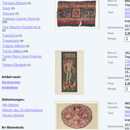
MK
Best.nr:
Tokuoka Shinsen
(1)
Tep
Künstler:
Topor
(3)
Sch
aus
Titel:
Toscano
(1)
Deta
Toulouse-Lautrec Henri de
kop
(18)
10,
Tour Maurice Quentin de la
Kartenformat:
cm 
(2)
1,1
Preis:
Trappl Eva
(1)
Menge:
Trauerkarte
(4)
Trübner Wilhelm
(1)
Turner William
(24)
JKL
Best.nr:
Turpin Pierre Jean François
Tep
Künstler:
(1)
Tri
Titel:
Lie
Twining Elizabeth
(1)
fra
15.
14,
Artikel nach:
Kartenformat:
cm 
Stichworten
1,1
Preis:
Artikelliste
Menge:
Stilrichtungen:
MK
Best.nr:
Alte Meister
Tep
Künstler:
Meister des 19.Jahrhunderts
Web
Titel:
aus
Neuere Meister
kop
10,
Kartenformat:
Ihr Warenkorb:
cm 