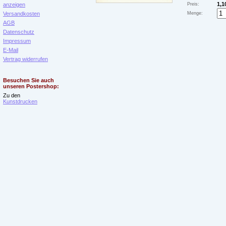
1,1
anzeigen
Preis:
Versandkosten
Menge:
AGB
Datenschutz
Impressum
E-Mail
Vertrag widerrufen
Besuchen Sie auch
unseren Postershop:
Zu den
Kunstdrucken