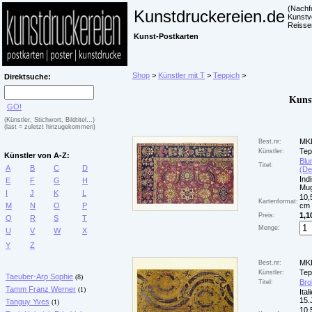
(Nachf
Kunstdruckereien.de
Kunstv
Reisse
Kunst-Postkarten
Shop
>
Künstler mit T
>
Teppich
>
Direktsuche:
Kuns
GO!
(Künstler, Stichwort, Bildtitel...)
(last = zuletzt hinzugekommen)
MK
Best.nr:
Tep
Künstler:
Künstler von A-Z:
Blu
Titel:
A
B
C
D
(Det
Ind
E
F
G
H
Mug
I
J
K
L
10,
Kartenformat:
M
N
O
P
cm 
1,1
Preis:
Q
R
S
T
Menge:
U
V
W
X
Y
Z
MK
Best.nr:
Tep
Künstler:
Taeuber-Arp Sophie
(8)
Bro
Titel:
Tamm Franz Werner
(1)
Ital
15.
Tanguy Yves
(1)
10,