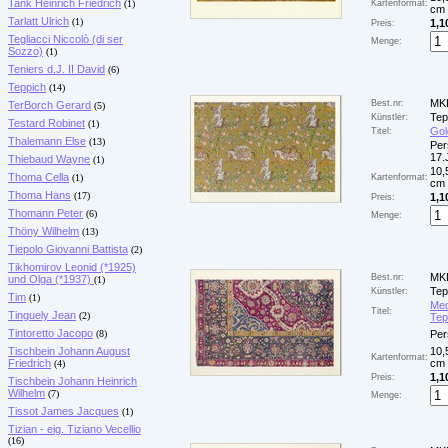
Tank Heinrich Friedrich
(1)
Kartenformat:
cm 
Tarlatt Ulrich
(1)
1,1
Preis:
Tegliacci Niccolò (di ser
Menge:
Sozzo)
(1)
Teniers d.J. II David
(6)
Teppich
(14)
MK
Best.nr:
TerBorch Gerard
(5)
Tep
Künstler:
Testard Robinet
(1)
Gol
Titel:
Thalemann Else
(13)
Per
17.
Thiebaud Wayne
(1)
10,
Thoma Cella
(1)
Kartenformat:
cm 
Thoma Hans
(17)
1,1
Preis:
Thomann Peter
(6)
Menge:
Thöny Wilhelm
(13)
Tiepolo Giovanni Battista
(2)
Tikhomirov Leonid (*1925)
MK
Best.nr:
und Olga (*1937)
(1)
Tep
Künstler:
Tim
(1)
Med
Titel:
Tinguely Jean
(2)
Tep
Tintoretto Jacopo
(8)
Per
Tischbein Johann August
10,
Kartenformat:
Friedrich
cm 
(4)
1,1
Preis:
Tischbein Johann Heinrich
Wilhelm
(7)
Menge:
Tissot James Jacques
(1)
Tizian - eig. Tiziano Vecellio
(16)