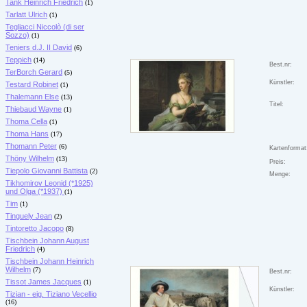
Tank Heinrich Friedrich
(1)
Tarlatt Ulrich
(1)
Tegliacci Niccolò (di ser
Sozzo)
(1)
Teniers d.J. II David
(6)
Teppich
(14)
Best.nr:
TerBorch Gerard
(5)
Künstler:
Testard Robinet
(1)
Thalemann Else
(13)
Titel:
Thiebaud Wayne
(1)
Thoma Cella
(1)
Thoma Hans
(17)
Thomann Peter
(6)
Kartenformat
Thöny Wilhelm
(13)
Preis:
Tiepolo Giovanni Battista
(2)
Menge:
Tikhomirov Leonid (*1925)
und Olga (*1937)
(1)
Tim
(1)
Tinguely Jean
(2)
Tintoretto Jacopo
(8)
Tischbein Johann August
Friedrich
(4)
Tischbein Johann Heinrich
Wilhelm
(7)
Best.nr:
Tissot James Jacques
(1)
Künstler:
Tizian - eig. Tiziano Vecellio
(16)