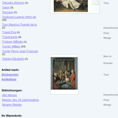
Tokuoka Shinsen
(1)
Titel:
Topor
(3)
Toscano
(1)
Toulouse-Lautrec Henri de
(18)
Tour Maurice Quentin de la
(2)
Kartenformat
Trappl Eva
(1)
Preis:
Trauerkarte
(4)
Menge:
Trübner Wilhelm
(1)
Turner William
(24)
Turpin Pierre Jean François
(1)
Best.nr:
Twining Elizabeth
(1)
Künstler:
Artikel nach:
Stichworten
Titel:
Artikelliste
Stilrichtungen:
Alte Meister
Kartenformat
Meister des 19.Jahrhunderts
Preis:
Neuere Meister
Menge:
Ihr Warenkorb: