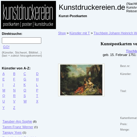
(Nachf
Kunstdruckereien.de
Kunstv
Reisse
Kunst-Postkarten
Shop
>
Künstler mit T
>
Tischbein Johann Heinrich W
Direktsuche:
Kunstpostkarten v
GO!
Tischb
(Künstler, Stichwort, Bildtitel...)
geb. 15. Februar 1751 i
(last = zuletzt hinzugekommen)
Best.nr:
Künstler von A-Z:
A
B
C
D
Künstler:
E
F
G
H
I
J
K
L
M
N
O
P
Titel:
Q
R
S
T
U
V
W
X
Y
Z
Kartenformat
Taeuber-Arp Sophie
(8)
Preis:
Tamm Franz Werner
(1)
Menge:
Tanguy Yves
(1)