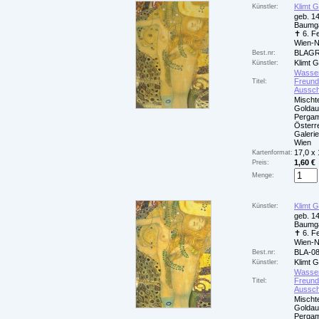
Klimt 
Künstler:
geb. 14
Baumga
✝ 6. F
Wien-
BLAGR
Best.nr:
Klimt 
Künstler:
Wasser
Freundi
Titel:
Aussch
Mischt
Goldau
Perga
Österr
Galerie
Wien
17,0 x
Kartenformat:
1,60 €
Preis:
Menge:
Klimt 
Künstler:
geb. 14
Baumga
✝ 6. F
Wien-
BLA-0
Best.nr:
Klimt 
Künstler:
Wasser
Freundi
Titel:
Aussch
Mischt
Goldau
Perga