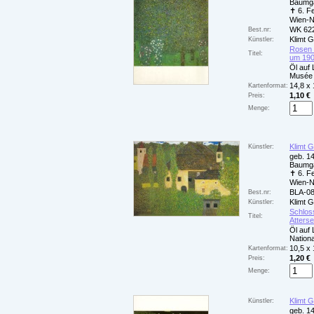
Baumga
✝ 6. F
Wien-
WK 62
Best.nr:
Klimt 
Künstler:
Rosen 
Titel:
um 19
Öl auf 
Musée 
14,8 x
Kartenformat:
1,10 €
Preis:
Menge:
Klimt 
Künstler:
geb. 14
Baumga
✝ 6. F
Wien-
BLA-0
Best.nr:
Klimt 
Künstler:
Schlo
Titel:
Atterse
Öl auf
Nationa
10,5 x
Kartenformat:
1,20 €
Preis:
Menge:
Klimt 
Künstler:
geb. 14