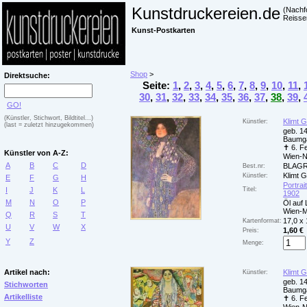
Kunstdruckereien.de
(Nachf
Reisse
Kunst-Postkarten
Shop
>
Direktsuche:
Seite:
1
,
2
,
3
,
4
,
5
,
6
,
7
,
8
,
9
,
10
,
11
,
30
,
31
,
32
,
33
,
34
,
35
,
36
,
37
,
38
,
39
,
GO!
(Künstler, Stichwort, Bildtitel...)
Klimt 
Künstler:
(last = zuletzt hinzugekommen)
geb. 14
Baumga
✝ 6. F
Künstler von A-Z:
Wien-
A
B
C
D
BLAGR
Best.nr:
Klimt 
Künstler:
E
F
G
H
Portrai
I
J
K
L
Titel:
1902
M
N
O
P
Öl auf
Wien-
Q
R
S
T
17,0 x
Kartenformat:
U
V
W
X
1,60 €
Preis:
Y
Z
Menge:
Artikel nach:
Klimt 
Künstler:
geb. 14
Stichworten
Baumga
Artikelliste
✝ 6. F