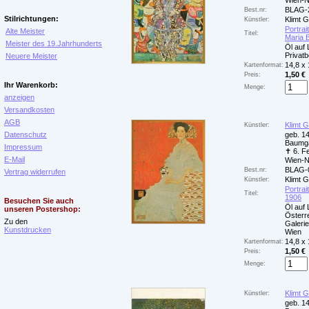
Wien-
BLAG-
Best.nr:
Stilrichtungen:
Klimt 
Künstler:
Portrai
Alte Meister
Titel:
Maria 
Meister des 19.Jahrhunderts
Öl auf
Privatb
Neuere Meister
14,8 x
Kartenformat:
1,50 €
Preis:
Ihr Warenkorb:
Menge:
anzeigen
Versandkosten
AGB
Klimt 
Künstler:
Datenschutz
geb. 14
Baumga
Impressum
✝ 6. F
E-Mail
Wien-
BLAG-
Best.nr:
Vertrag widerrufen
Klimt 
Künstler:
Portrait
Titel:
1906
Besuchen Sie auch
Öl auf
unseren Postershop:
Österr
Zu den
Galerie
Kunstdrucken
Wien
14,8 x
Kartenformat:
1,50 €
Preis:
Menge:
Klimt 
Künstler:
geb. 14