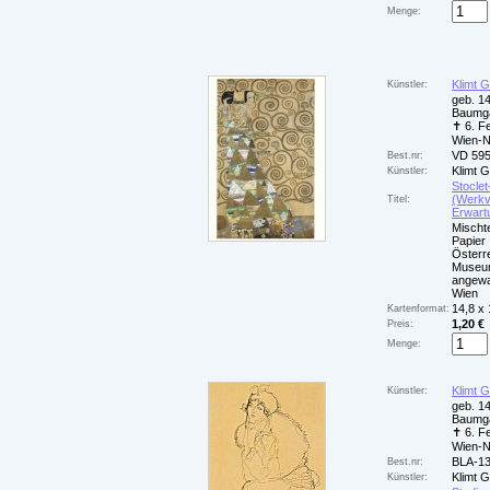
Menge:
Klimt 
Künstler:
geb. 14
Baumga
✝ 6. F
Wien-
VD 59
Best.nr:
Klimt 
Künstler:
Stoclet
(Werkvo
Titel:
Erwart
Mischt
Papier
Österr
Museum
angewa
Wien
14,8 x
Kartenformat:
1,20 €
Preis:
Menge:
Klimt 
Künstler:
geb. 14
Baumga
✝ 6. F
Wien-
BLA-1
Best.nr:
Klimt 
Künstler: