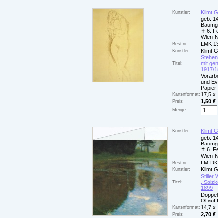
Klimt 
Künstler:
geb. 14
Baumga
✝ 6. F
Wien-
LMK 1
Best.nr:
Klimt 
Künstler:
Stehen
mit gen
Titel:
1917/1
Vorarb
und Eva"
Papier
17,5 x
Kartenformat:
1,50 €
Preis:
Menge:
Klimt 
Künstler:
geb. 14
Baumga
✝ 6. F
Wien-
LM-DK
Best.nr:
Klimt 
Künstler:
Stiller
, Salz
Titel:
1899
Doppel
Öl auf
14,7 x
Kartenformat:
2,70 €
Preis: