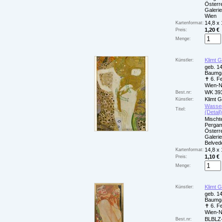
Österr
Galerie
Wien
14,8 x
Kartenformat:
1,20 €
Preis:
Menge:
Klimt 
Künstler:
geb. 14
Baumga
✝ 6. F
Wien-
WK 39
Best.nr:
Klimt 
Künstler:
Wasser
Titel:
(Detail
Mischt
Pergam
Österr
Galeri
Belved
14,8 x
Kartenformat:
1,10 €
Preis:
Menge:
Klimt 
Künstler:
geb. 14
Baumga
✝ 6. F
Wien-
BLBLZ
Best.nr: