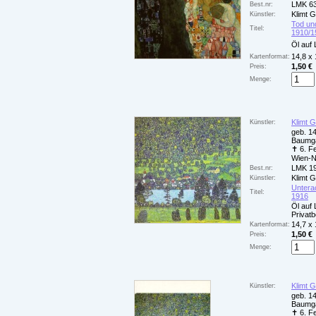
LMK 6
Best.nr:
Klimt 
Künstler:
Tod un
Titel:
1910/1
Öl auf
14,8 x
Kartenformat:
1,50 €
Preis:
Menge:
Klimt 
Künstler:
geb. 14
Baumga
✝ 6. F
Wien-
LMK 1
Best.nr:
Klimt 
Künstler:
Untera
Titel:
1916
Öl auf
Privatb
14,7 x
Kartenformat:
1,50 €
Preis:
Menge:
Klimt 
Künstler:
geb. 14
Baumga
✝ 6. F