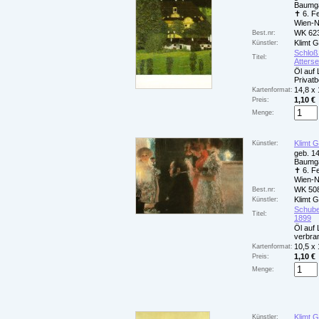
Baumga
✝ 6. F
Wien-
WK 62
Best.nr:
Klimt 
Künstler:
Schlo
Titel:
Atterse
Öl auf 
Privatb
14,8 x
Kartenformat:
1,10 €
Preis:
Menge:
Klimt 
Künstler:
geb. 14
Baumga
✝ 6. F
Wien-
WK 50
Best.nr:
Klimt 
Künstler:
Schuber
Titel:
1899
Öl auf
verbra
10,5 x
Kartenformat:
1,10 €
Preis:
Menge:
Klimt 
Künstler: