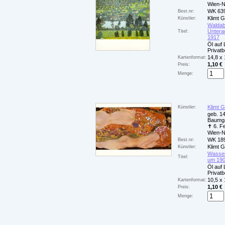
Wien-
WK 63
Best.nr:
Klimt 
Künstler:
Waldab
Untera
Titel:
1917
Öl auf 
Privatb
14,8 x
Kartenformat:
1,10 €
Preis:
Menge:
Klimt 
Künstler:
geb. 14
Baumga
✝ 6. F
Wien-
WK 18
Best.nr:
Klimt 
Künstler:
Wasser
Titel:
um 190
Öl auf 
Privatb
10,5 x
Kartenformat:
1,10 €
Preis:
Menge: