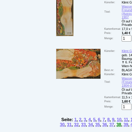
Klimt 
Künstler:
Wasser
Freundi
Titel:
(Aussch
1907
Öl auf
Privatb
17,0 x
Kartenformat:
1,40 €
Preis:
Menge:
Klimt 
Künstler:
geb. 14
Baumga
✝ 6. F
Wien-
BLAGR
Best.nr:
Klimt 
Künstler:
Wasser
(Freund
Titel:
1904-0
Öl auf
Privatb
11,5 x
Kartenformat:
1,60 €
Preis:
Menge:
Seite:
1
,
2
,
3
,
4
,
5
,
6
,
7
,
8
,
9
,
10
,
11
,
30
,
31
,
32
,
33
,
34
,
35
,
36
,
37
,
38
,
39
,