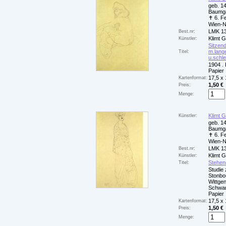
geb. 14
Baumga
✝ 6. F
Wien-
LMK 1
Best.nr:
Klimt 
Künstler:
Sitzend
m.lang
Titel:
u.schl
1904 . B
Papier
17,5 x
Kartenformat:
1,50 €
Preis:
Menge:
Klimt 
Künstler:
geb. 14
Baumga
✝ 6. F
Wien-
LMK 1
Best.nr:
Klimt 
Künstler:
Stehen
Titel:
Studie 
Stonbo
Wittgen
Schwar
Papier
17,5 x
Kartenformat:
1,50 €
Preis:
Menge: