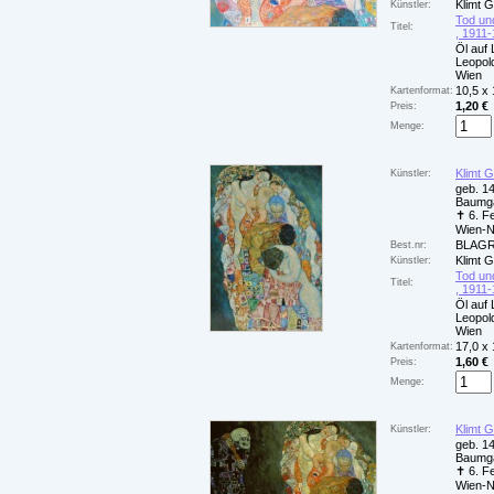
Klimt 
Künstler:
Tod und
Titel:
, 1911-
Öl auf
Leopol
Wien
10,5 x
Kartenformat:
1,20 €
Preis:
Menge:
Klimt 
Künstler:
geb. 14
Baumga
✝ 6. F
Wien-
BLAGR
Best.nr:
Klimt 
Künstler:
Tod und
Titel:
, 1911-
Öl auf
Leopol
Wien
17,0 x
Kartenformat:
1,60 €
Preis:
Menge:
Klimt 
Künstler:
geb. 14
Baumga
✝ 6. F
Wien-