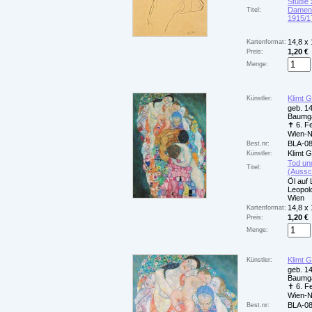
Studie
Damenb
Titel:
1915/1
14,8 x
Kartenformat:
1,20 €
Preis:
Menge:
Klimt 
Künstler:
geb. 14
Baumga
✝ 6. F
Wien-
BLA-0
Best.nr:
Klimt 
Künstler:
Tod un
Titel:
(Aussch
Öl auf
Leopol
Wien
14,8 x
Kartenformat:
1,20 €
Preis:
Menge:
Klimt 
Künstler:
geb. 14
Baumga
✝ 6. F
Wien-
BLA-0
Best.nr: