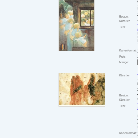
Best.nr:
Künstler:
Titel:
Kartenformat:
Preis:
Menge:
Künstler:
Best.nr:
Künstler:
Titel:
Kartenformat: