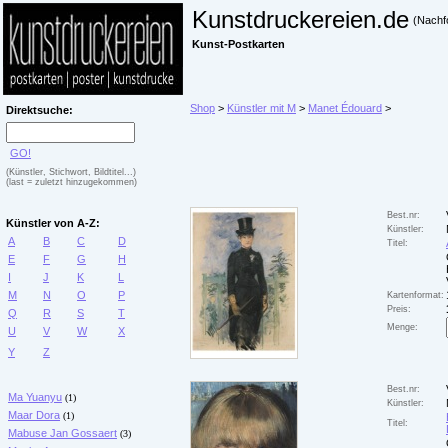
Kunstdruckereien.de
(Nachf
Kunst-Postkarten
Shop
>
Künstler mit M
>
Manet Édouard
>
Direktsuche:
GO!
(Künstler, Stichwort, Bildtitel...)
(last = zuletzt hinzugekommen)
Best.nr:
Künstler von A-Z:
Künstler:
A
B
C
D
Titel:
E
F
G
H
I
J
K
L
M
N
O
P
Kartenformat:
Preis:
Q
R
S
T
Menge:
U
V
W
X
Y
Z
Best.nr:
Ma Yuanyu
(1)
Künstler:
Maar Dora
(1)
Titel:
Mabuse Jan Gossaert
(3)