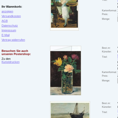
Titel:
Ihr Warenkorb:
Kartenformat:
anzeigen
Preis:
Versandkosten
Menge:
AGB
Datenschutz
Impressum
E-Mail
Vertrag widerrufen
Best.nr:
Besuchen Sie auch
Künstler:
unseren Postershop:
Titel:
Zu den
Kunstdrucken
Kartenformat:
Preis:
Menge:
Best.nr:
Künstler:
Titel: