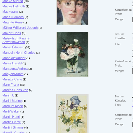
Macke August
(30)
Macke Helmuth
(1)
Kartenformat:
Macketanz
(2)
Preis:
Maes Nicolaes
(1)
Menge:
Magritte René
(1)
Mähler Willibrord Joseph
(1)
Makart Hans
(6)
Best.nr:
Malewitsch Kasimir
Künstler:
Sewerinowitsch
(4)
Titel:
Manet Édouard
(39)
Manguin Henri Charles
(3)
Mann Alexander
(1)
Kartenformat:
Mante Harald
(1)
Preis:
Mantegna Andrea
(3)
Menge:
Mányoki Adám
(1)
Maratta Carlo
(1)
Marc Franz
(59)
Marées Hans von
(4)
Marin J.
(1)
Best.nr:
Marini Marino
(4)
Künstler:
Titel:
Marquet Albert
(4)
Marti Walter
(1)
Kartenformat:
Martin Henri
(1)
Preis:
Martin Pierre
(1)
Menge:
Martini Simone
(4)
Marville Charles
(1)