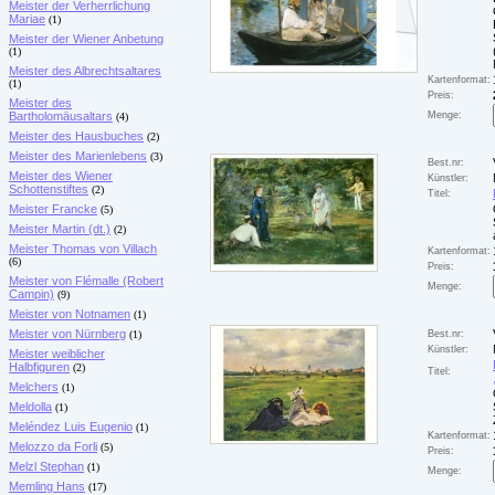
Meister der Verherrlichung
Mariae
(1)
Meister der Wiener Anbetung
(1)
Meister des Albrechtsaltares
Kartenformat:
(1)
Preis:
Meister des
Bartholomäusaltars
Menge:
(4)
Meister des Hausbuches
(2)
Meister des Marienlebens
(3)
Best.nr:
Meister des Wiener
Künstler:
Schottenstiftes
(2)
Titel:
Meister Francke
(5)
Meister Martin (dt.)
(2)
Meister Thomas von Villach
Kartenformat:
(6)
Preis:
Meister von Flémalle (Robert
Menge:
Campin)
(9)
Meister von Notnamen
(1)
Meister von Nürnberg
(1)
Best.nr:
Künstler:
Meister weiblicher
Halbfiguren
(2)
Titel:
Melchers
(1)
Meldolla
(1)
Meléndez Luis Eugenio
(1)
Kartenformat:
Melozzo da Forli
(5)
Preis:
Melzl Stephan
(1)
Menge:
Memling Hans
(17)