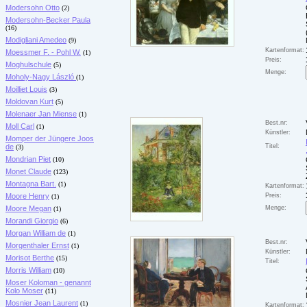
Modersohn Otto
(2)
Modersohn-Becker Paula
(16)
Modigliani Amedeo
(9)
Kartenformat:
Moessmer F. - Pohl W.
(1)
Preis:
Moghulschule
(5)
Menge:
Moholy-Nagy László
(1)
Moilliet Louis
(3)
Moldovan Kurt
(5)
Molenaer Jan Miense
(1)
Best.nr:
Moll Carl
(1)
Künstler:
Momper der Jüngere Joos
de
Titel:
(3)
Mondrian Piet
(10)
Monet Claude
(123)
Montagna Bart.
(1)
Kartenformat:
Moore Henry
Preis:
(1)
Moore Megan
Menge:
(1)
Morandi Giorgio
(6)
Morgan William de
(1)
Best.nr:
Morgenthaler Ernst
(1)
Künstler:
Morisot Berthe
(15)
Titel:
Morris William
(10)
Moser Koloman - genannt
Kolo Moser
(11)
Mosnier Jean Laurent
(1)
Kartenformat: