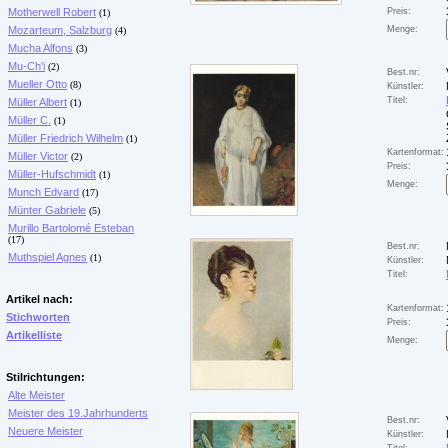
Motherwell Robert
Preis:
(1)
Mozarteum, Salzburg
Menge:
(4)
Mucha Alfons
(3)
Mu-Ch'i
(2)
Best.nr:
Mueller Otto
(8)
Künstler:
Titel:
Müller Albert
(1)
Müller C.
(1)
Müller Friedrich Wilhelm
(1)
Kartenformat:
Müller Victor
(2)
Preis:
Müller-Hufschmidt
(1)
Menge:
Munch Edvard
(17)
Münter Gabriele
(5)
Murillo Bartolomé Esteban
(17)
Best.nr:
Muthspiel Agnes
(1)
Künstler:
Titel:
Artikel nach:
Kartenformat:
Stichworten
Preis:
Artikelliste
Menge:
Stilrichtungen:
Alte Meister
Meister des 19.Jahrhunderts
Best.nr:
Neuere Meister
Künstler: