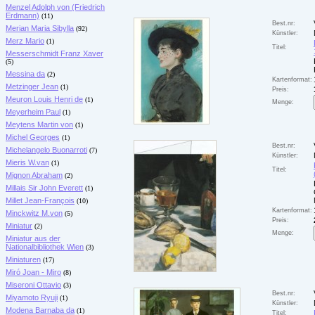
Menzel Adolph von (Friedrich
Erdmann)
(11)
Best.nr:
Merian Maria Sibylla
(92)
Künstler:
Merz Mario
(1)
Titel:
Messerschmidt Franz Xaver
(5)
Messina da
(2)
Kartenformat:
Metzinger Jean
(1)
Preis:
Meuron Louis Henri de
(1)
Menge:
Meyerheim Paul
(1)
Meytens Martin von
(1)
Michel Georges
(1)
Best.nr:
Michelangelo Buonarroti
(7)
Künstler:
Mieris W.van
(1)
Titel:
Mignon Abraham
(2)
Millais Sir John Everett
(1)
Millet Jean-François
(10)
Kartenformat:
Minckwitz M.von
(5)
Preis:
Miniatur
(2)
Menge:
Miniatur aus der
Nationalbibliothek Wien
(3)
Miniaturen
(17)
Miró Joan - Miro
(8)
Miseroni Ottavio
(3)
Best.nr:
Miyamoto Ryuji
(1)
Künstler:
Modena Barnaba da
(1)
Titel: