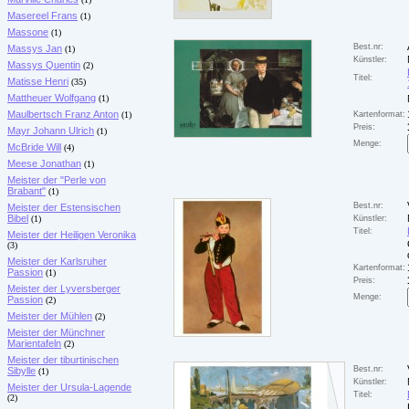
Masereel Frans
(1)
Massone
(1)
Best.nr:
Massys Jan
(1)
Künstler:
Massys Quentin
(2)
Titel:
Matisse Henri
(35)
Mattheuer Wolfgang
(1)
Maulbertsch Franz Anton
(1)
Kartenformat:
Preis:
Mayr Johann Ulrich
(1)
Menge:
McBride Will
(4)
Meese Jonathan
(1)
Meister der "Perle von
Brabant"
(1)
Best.nr:
Meister der Estensischen
Bibel
(1)
Künstler:
Titel:
Meister der Heiligen Veronika
(3)
Meister der Karlsruher
Kartenformat:
Passion
(1)
Preis:
Meister der Lyversberger
Menge:
Passion
(2)
Meister der Mühlen
(2)
Meister der Münchner
Marientafeln
(2)
Meister der tiburtinischen
Best.nr:
Sibylle
(1)
Künstler:
Meister der Ursula-Lagende
Titel:
(2)