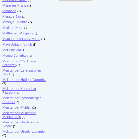
Masereel Frans
(1)
Massone
(1)
Massys Jan
(1)
Massys Quentin
(2)
Matisse Henri
(35)
Mattheuer Wolfgang
(1)
Maulbertsch Franz Anton
(1)
Mayr Johann Ulrich
(1)
McBride Will
(4)
Meese Jonathan
(1)
Meister der "Perle von
Brabant"
(1)
Meister der Estensischen
Bibel
(1)
Meister der Heiligen Veronika
(3)
Meister der Karlsruher
Passion
(1)
Meister der Lyversberger
Passion
(2)
Meister der Mühlen
(2)
Meister der Münchner
Marientafeln
(2)
Meister der tiburtinischen
Sibylle
(1)
Meister der Ursula-Lagende
(2)