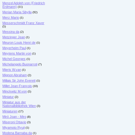
Menzel Adolph von (Friedrich
Erdmann)
(11)
Merian Maria Sibylla
(92)
Merz Mario
(1)
Messerschmidt Franz Xaver
(5)
Messina da
(2)
Metzinger Jean
(1)
Meuron Louis Henri de
(1)
Meyerheim Paul
(1)
Meytens Martin von
(1)
Michel Georges
(1)
Michelangelo Buonarroti
(7)
Mieris W.van
(1)
Mignon Abraham
(2)
Millais Sir John Everett
(1)
Millet Jean-François
(10)
Minckwitz M.von
(5)
Miniatur
(2)
Miniatur aus der
Nationalbibliothek Wien
(3)
Miniaturen
(17)
Miró Joan - Miro
(8)
Miseroni Ottavio
(3)
Miyamoto Ryuji
(1)
Modena Barnaba da
(1)