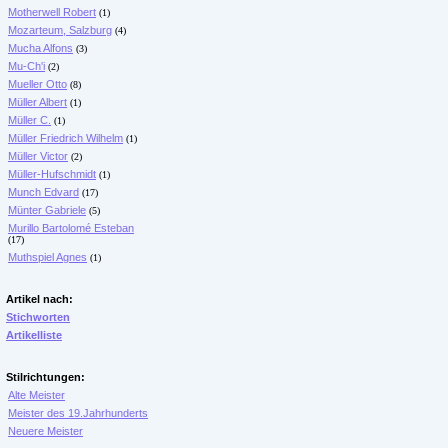
Motherwell Robert
(1)
Mozarteum, Salzburg
(4)
Mucha Alfons
(3)
Mu-Ch'i
(2)
Mueller Otto
(8)
Müller Albert
(1)
Müller C.
(1)
Müller Friedrich Wilhelm
(1)
Müller Victor
(2)
Müller-Hufschmidt
(1)
Munch Edvard
(17)
Münter Gabriele
(5)
Murillo Bartolomé Esteban
(17)
Muthspiel Agnes
(1)
Artikel nach:
Stichworten
Artikelliste
Stilrichtungen:
Alte Meister
Meister des 19.Jahrhunderts
Neuere Meister