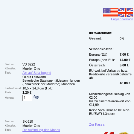
English version
Ihr Warenkorb:
Gesamt:
0 €
Versandkosten:
Europa (EU):
7.00 €
Europa (non-EU):
14.00 €
VD 6222
Best.nr:
Österreich:
5.00 €
Mueller Otto
Künstler:
EU-weit bei Vorkasse bzw.
Akt auf Sofa liegend
Titel:
Kreditkarte versandkostenfrei
Öl auf Leinwand
ab:
Bayerische Staatsgemäldesammlungen
40.00 €
(Pinakothek der Moderne) München
10,5 x 14,8 cm (HxB)
Kartenformat:
1,20 €
Preis:
Mindermengenzuschlag von
€2,00
Menge:
bis zu einem Warenwert von
€11,99.
Keine Vorauskasse bei Non-
EU/EWR-Ländern
SK 610
Best.nr:
Zur Kassa
Mueller Otto
Künstler:
Die Auffindung des Moses
Titel: