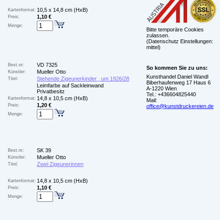
10,5 x 14,8 cm (HxB)
Kartenformat:
1,10 €
Preis:
Menge:
Bitte temporäre Cookies
zulassen.
(Datenschutz Einstellungen:
mittel)
VD 7325
Best.nr:
So kommen Sie zu uns:
Mueller Otto
Künstler:
Kunsthandel Daniel Wandl
Stehende Zigeunerkinder , um 1926/28
Titel:
Biberhaufenweg 17 Haus 6
Leimfarbe auf Sackleinwand
A-1220 Wien
Privatbesitz
Tel.: +436604825440
14,8 x 10,5 cm (HxB)
Kartenformat:
Mail:
1,20 €
Preis:
office@kunstdruckereien.de
Menge:
SK 39
Best.nr:
Mueller Otto
Künstler:
Zwei Zigeunerinnen
Titel:
14,8 x 10,5 cm (HxB)
Kartenformat:
1,10 €
Preis:
Menge: