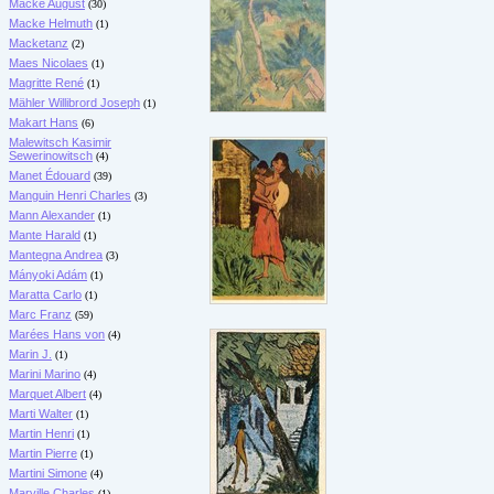
Macke August
(30)
Macke Helmuth
(1)
Macketanz
(2)
Maes Nicolaes
(1)
Magritte René
(1)
Mähler Willibrord Joseph
(1)
Makart Hans
(6)
Malewitsch Kasimir
Sewerinowitsch
(4)
Manet Édouard
(39)
Manguin Henri Charles
(3)
Mann Alexander
(1)
Mante Harald
(1)
Mantegna Andrea
(3)
Mányoki Adám
(1)
Maratta Carlo
(1)
Marc Franz
(59)
Marées Hans von
(4)
Marin J.
(1)
Marini Marino
(4)
Marquet Albert
(4)
Marti Walter
(1)
Martin Henri
(1)
Martin Pierre
(1)
Martini Simone
(4)
Marville Charles
(1)