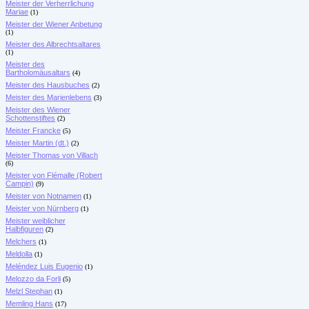
Meister der Verherrlichung
Mariae
(1)
Meister der Wiener Anbetung
(1)
Meister des Albrechtsaltares
(1)
Meister des
Bartholomäusaltars
(4)
Meister des Hausbuches
(2)
Meister des Marienlebens
(3)
Meister des Wiener
Schottenstiftes
(2)
Meister Francke
(5)
Meister Martin (dt.)
(2)
Meister Thomas von Villach
(6)
Meister von Flémalle (Robert
Campin)
(9)
Meister von Notnamen
(1)
Meister von Nürnberg
(1)
Meister weiblicher
Halbfiguren
(2)
Melchers
(1)
Meldolla
(1)
Meléndez Luis Eugenio
(1)
Melozzo da Forli
(5)
Melzl Stephan
(1)
Memling Hans
(17)