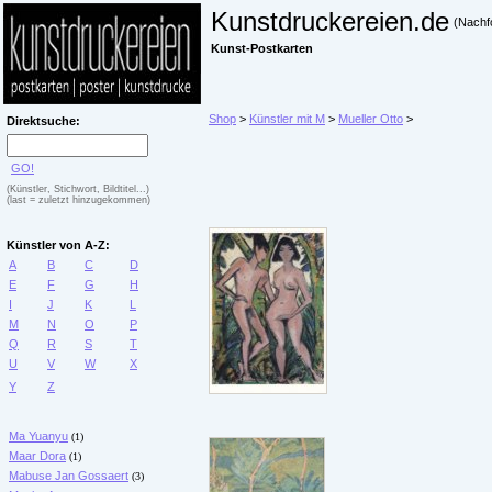
Kunstdruckereien.de
(Nachf
Kunst-Postkarten
Shop
>
Künstler mit M
>
Mueller Otto
>
Direktsuche:
GO!
(Künstler, Stichwort, Bildtitel...)
(last = zuletzt hinzugekommen)
Künstler von A-Z:
A
B
C
D
E
F
G
H
I
J
K
L
M
N
O
P
Q
R
S
T
U
V
W
X
Y
Z
Ma Yuanyu
(1)
Maar Dora
(1)
Mabuse Jan Gossaert
(3)