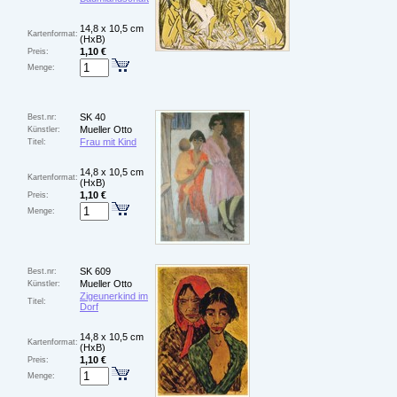
14,8 x 10,5 cm
Kartenformat:
(HxB)
1,10 €
Preis:
Menge:
SK 40
Best.nr:
Mueller Otto
Künstler:
Frau mit Kind
Titel:
14,8 x 10,5 cm
Kartenformat:
(HxB)
1,10 €
Preis:
Menge:
SK 609
Best.nr:
Mueller Otto
Künstler:
Zigeunerkind im
Titel:
Dorf
14,8 x 10,5 cm
Kartenformat:
(HxB)
1,10 €
Preis:
Menge: