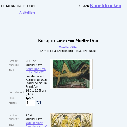
Kunstdrucken
olge Kunstverlag Reisser)
Zu den
Artikelliste
Kunstpostkarten von Mueller Otto
Mueller Otto
1874 (Liebau/Schlesien) - 1930 (Breslau)
VD 6725
Best.nr:
Mueller Otto
Künstler:
Adam und Eva ,
Titel:
c. 1913-1922
Leimfarbe auf
Karton/Leinwand
Städel Museum,
Frankfurt
14,8 x 10,5 cm
Kartenformat:
(HxB)
1,20 €
Preis:
Menge:
A 128
Best.nr:
Mueller Otto
Künstler:
Akte in einer
Titel:
Baumlandschaft