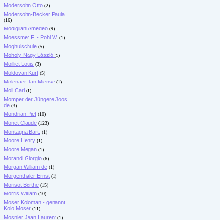
Modersohn Otto
(2)
Modersohn-Becker Paula
(16)
Modigliani Amedeo
(9)
Moessmer F. - Pohl W.
(1)
Moghulschule
(5)
Moholy-Nagy László
(1)
Moilliet Louis
(3)
Moldovan Kurt
(5)
Molenaer Jan Miense
(1)
Moll Carl
(1)
Momper der Jüngere Joos
de
(3)
Mondrian Piet
(10)
Monet Claude
(123)
Montagna Bart.
(1)
Moore Henry
(1)
Moore Megan
(1)
Morandi Giorgio
(6)
Morgan William de
(1)
Morgenthaler Ernst
(1)
Morisot Berthe
(15)
Morris William
(10)
Moser Koloman - genannt
Kolo Moser
(11)
Mosnier Jean Laurent
(1)