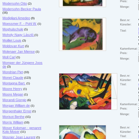
Preis:
Modersohn Otto
(2)
Menge:
Modersohn-Becker Paula
(16)
Modigliani Amedeo
(9)
Best.nr:
Moessmer F. - Pohl W.
(1)
Künstler:
Moghulschule
(5)
Titel:
Moholy-Nagy László
(1)
Moilliet Louis
(3)
Moldovan Kurt
(5)
Kartenformat:
Molenaer Jan Miense
(1)
Preis:
Moll Carl
(1)
Menge:
Momper der Jüngere Joos
de
(3)
Mondrian Piet
(10)
Best.nr:
Monet Claude
(123)
Künstler:
Montagna Bart.
(1)
Titel:
Moore Henry
(1)
Moore Megan
(1)
Morandi Giorgio
(6)
Kartenformat:
Morgan William de
(1)
Preis:
Morgenthaler Ernst
(1)
Menge:
Morisot Berthe
(15)
Morris William
(10)
Moser Koloman - genannt
Best.nr:
Kolo Moser
(11)
Künstler:
Titel:
Mosnier Jean Laurent
(1)