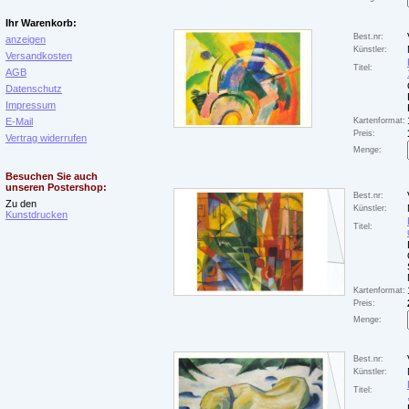
Ihr Warenkorb:
Best.nr:
anzeigen
Künstler:
Versandkosten
Titel:
AGB
Datenschutz
Impressum
E-Mail
Kartenformat:
Preis:
Vertrag widerrufen
Menge:
Besuchen Sie auch
unseren Postershop:
Best.nr:
Zu den
Künstler:
Kunstdrucken
Titel:
Kartenformat:
Preis:
Menge:
Best.nr:
Künstler:
Titel: