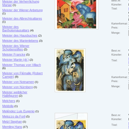
Best.nr:
Meister der Verherrlichung
Mariae
Künstler:
(1)
Titel:
Meister der Wiener Anbetung
(1)
Meister des Albrechtsaltares
(1)
Kartenformat:
Meister des
Preis:
Bartholomäusaltars
(4)
Menge:
Meister des Hausbuches
(2)
Meister des Marienlebens
(3)
Meister des Wiener
Schottenstiftes
(2)
Best.nr:
Meister Francke
(5)
Künstler:
Meister Martin (dt.)
(2)
Titel:
Meister Thomas von Villach
(6)
Meister von Flémalle (Robert
Campin)
(9)
Kartenformat:
Preis:
Meister von Notnamen
(1)
Menge:
Meister von Nürnberg
(1)
Meister weiblicher
Halbfiguren
(2)
Melchers
(1)
Meldolla
(1)
Meléndez Luis Eugenio
(1)
Best.nr:
Melozzo da Forli
(5)
Künstler:
Melzl Stephan
(1)
Titel:
Memling Hans
(17)