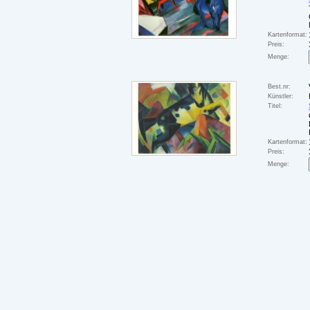
Kartenformat:
Preis:
Menge:
Best.nr:
Künstler:
Titel:
Kartenformat:
Preis:
Menge: