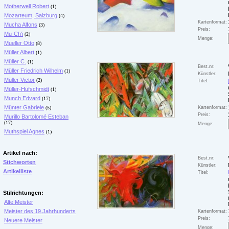
Motherwell Robert
(1)
Mozarteum, Salzburg
(4)
Kartenformat:
Mucha Alfons
(3)
Preis:
Mu-Ch'i
(2)
Menge:
Mueller Otto
(8)
Müller Albert
(1)
Müller C.
(1)
Best.nr:
Müller Friedrich Wilhelm
(1)
Künstler:
Müller Victor
(2)
Titel:
Müller-Hufschmidt
(1)
Munch Edvard
(17)
Münter Gabriele
(5)
Kartenformat:
Preis:
Murillo Bartolomé Esteban
(17)
Menge:
Muthspiel Agnes
(1)
Artikel nach:
Best.nr:
Stichworten
Künstler:
Artikelliste
Titel:
Stilrichtungen:
Alte Meister
Meister des 19.Jahrhunderts
Kartenformat:
Preis:
Neuere Meister
Menge: