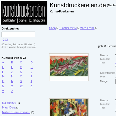
Kunstdruckereien.de
(Nachf
Kunst-Postkarten
Shop
>
Künstler mit M
>
Marc Franz
>
Direktsuche:
GO!
(Künstler, Stichwort, Bildtitel...)
geb. 8. Febru
(last = zuletzt hinzugekommen)
Best.nr:
Künstler von A-Z:
Künstler:
A
B
C
D
Titel:
E
F
G
H
I
J
K
L
Kartenformat:
M
N
O
P
Preis:
Q
R
S
T
Menge:
U
V
W
X
Y
Z
Best.nr:
Ma Yuanyu
(1)
Künstler:
Maar Dora
(1)
Titel:
Mabuse Jan Gossaert
(3)