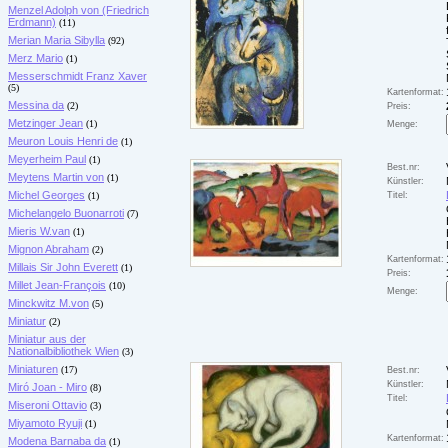
Menzel Adolph von (Friedrich
Erdmann)
(11)
Merian Maria Sibylla
(92)
Merz Mario
(1)
Messerschmidt Franz Xaver
(5)
Kartenformat:
Messina da
(2)
Preis:
Metzinger Jean
(1)
Menge:
Meuron Louis Henri de
(1)
Meyerheim Paul
(1)
Best.nr:
Meytens Martin von
(1)
Künstler:
Michel Georges
(1)
Titel:
Michelangelo Buonarroti
(7)
Mieris W.van
(1)
Mignon Abraham
(2)
Kartenformat:
Millais Sir John Everett
(1)
Preis:
Millet Jean-François
(10)
Menge:
Minckwitz M.von
(5)
Miniatur
(2)
Miniatur aus der
Nationalbibliothek Wien
(3)
Miniaturen
(17)
Best.nr:
Künstler:
Miró Joan - Miro
(8)
Titel:
Miseroni Ottavio
(3)
Miyamoto Ryuji
(1)
Kartenformat:
Modena Barnaba da
(1)