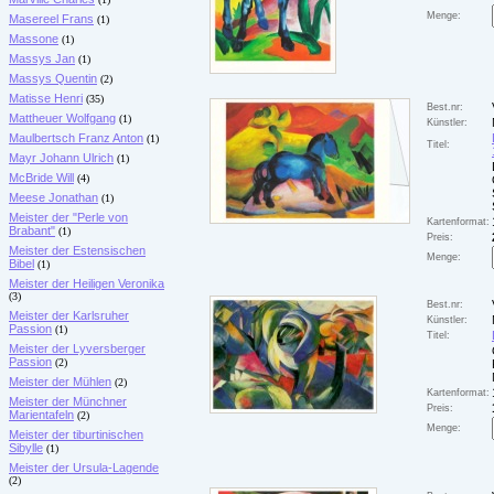
Menge:
Masereel Frans
(1)
Massone
(1)
Massys Jan
(1)
Massys Quentin
(2)
Matisse Henri
(35)
Best.nr:
Mattheuer Wolfgang
(1)
Künstler:
Maulbertsch Franz Anton
(1)
Titel:
Mayr Johann Ulrich
(1)
McBride Will
(4)
Meese Jonathan
(1)
Meister der "Perle von
Kartenformat:
Brabant"
(1)
Preis:
Meister der Estensischen
Menge:
Bibel
(1)
Meister der Heiligen Veronika
(3)
Best.nr:
Meister der Karlsruher
Künstler:
Passion
(1)
Titel:
Meister der Lyversberger
Passion
(2)
Meister der Mühlen
(2)
Kartenformat:
Meister der Münchner
Preis:
Marientafeln
(2)
Menge:
Meister der tiburtinischen
Sibylle
(1)
Meister der Ursula-Lagende
(2)