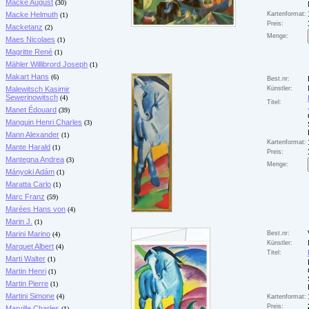
Macke August
(30)
Macke Helmuth
Kartenformat:
(1)
Preis:
Macketanz
(2)
Menge:
Maes Nicolaes
(1)
Magritte René
(1)
Mähler Willibrord Joseph
(1)
Makart Hans
(6)
Best.nr:
Malewitsch Kasimir
Künstler:
Sewerinowitsch
(4)
Titel:
Manet Édouard
(39)
Manguin Henri Charles
(3)
Mann Alexander
(1)
Kartenformat:
Mante Harald
(1)
Preis:
Mantegna Andrea
(3)
Menge:
Mányoki Adám
(1)
Maratta Carlo
(1)
Marc Franz
(59)
Marées Hans von
(4)
Marin J.
(1)
Marini Marino
Best.nr:
(4)
Künstler:
Marquet Albert
(4)
Titel:
Marti Walter
(1)
Martin Henri
(1)
Martin Pierre
(1)
Martini Simone
(4)
Kartenformat:
Preis:
Marville Charles
(1)