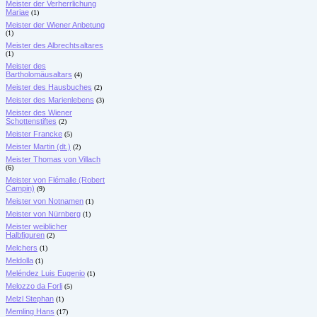
Meister der Verherrlichung
Mariae
(1)
Meister der Wiener Anbetung
(1)
Meister des Albrechtsaltares
(1)
Meister des
Bartholomäusaltars
(4)
Meister des Hausbuches
(2)
Meister des Marienlebens
(3)
Meister des Wiener
Schottenstiftes
(2)
Meister Francke
(5)
Meister Martin (dt.)
(2)
Meister Thomas von Villach
(6)
Meister von Flémalle (Robert
Campin)
(9)
Meister von Notnamen
(1)
Meister von Nürnberg
(1)
Meister weiblicher
Halbfiguren
(2)
Melchers
(1)
Meldolla
(1)
Meléndez Luis Eugenio
(1)
Melozzo da Forli
(5)
Melzl Stephan
(1)
Memling Hans
(17)