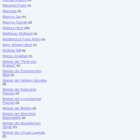
Masereel Frans
(1)
Massone
(1)
Massys Jan
(1)
Massys Quentin
(2)
Matisse Henri
(35)
Mattheuer Wolfgang
(1)
Maulbertsch Franz Anton
(1)
Mayr Johann Ulrich
(1)
McBride Will
(4)
Meese Jonathan
(1)
Meister der "Perle von
Brabant"
(1)
Meister der Estensischen
Bibel
(1)
Meister der Heiligen Veronika
(3)
Meister der Karlsruher
Passion
(1)
Meister der Lyversberger
Passion
(2)
Meister der Mühlen
(2)
Meister der Münchner
Marientafeln
(2)
Meister der tiburtinischen
Sibylle
(1)
Meister der Ursula-Lagende
(2)