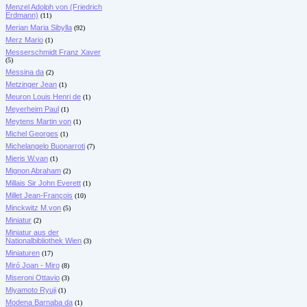
Menzel Adolph von (Friedrich
Erdmann)
(11)
Merian Maria Sibylla
(92)
Merz Mario
(1)
Messerschmidt Franz Xaver
(5)
Messina da
(2)
Metzinger Jean
(1)
Meuron Louis Henri de
(1)
Meyerheim Paul
(1)
Meytens Martin von
(1)
Michel Georges
(1)
Michelangelo Buonarroti
(7)
Mieris W.van
(1)
Mignon Abraham
(2)
Millais Sir John Everett
(1)
Millet Jean-François
(10)
Minckwitz M.von
(5)
Miniatur
(2)
Miniatur aus der
Nationalbibliothek Wien
(3)
Miniaturen
(17)
Miró Joan - Miro
(8)
Miseroni Ottavio
(3)
Miyamoto Ryuji
(1)
Modena Barnaba da
(1)