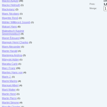
Macke August
cm
(30)
1,
Preis:
Macke Helmuth
(1)
Menge:
Macketanz
(2)
Maes Nicolaes
(1)
Magritte René
(1)
Mähler Willibrord Joseph
(1)
Makart Hans
(6)
Malewitsch Kasimir
Sewerinowitsch
(4)
Manet Édouard
(39)
Manguin Henri Charles
(3)
Mann Alexander
(1)
Mante Harald
(1)
Mantegna Andrea
(3)
Mányoki Adám
(1)
Maratta Carlo
(1)
Marc Franz
(59)
Marées Hans von
(4)
Marin J.
(1)
Marini Marino
(4)
Marquet Albert
(4)
Marti Walter
(1)
Martin Henri
(1)
Martin Pierre
(1)
Martini Simone
(4)
Marville Charles
(1)