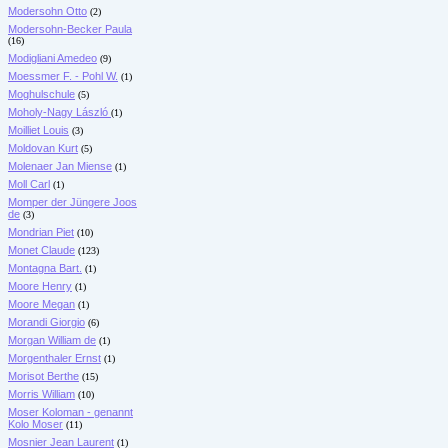
Modersohn Otto
(2)
Modersohn-Becker Paula
(16)
Modigliani Amedeo
(9)
Moessmer F. - Pohl W.
(1)
Moghulschule
(5)
Moholy-Nagy László
(1)
Moilliet Louis
(3)
Moldovan Kurt
(5)
Molenaer Jan Miense
(1)
Moll Carl
(1)
Momper der Jüngere Joos
de
(3)
Mondrian Piet
(10)
Monet Claude
(123)
Montagna Bart.
(1)
Moore Henry
(1)
Moore Megan
(1)
Morandi Giorgio
(6)
Morgan William de
(1)
Morgenthaler Ernst
(1)
Morisot Berthe
(15)
Morris William
(10)
Moser Koloman - genannt
Kolo Moser
(11)
Mosnier Jean Laurent
(1)