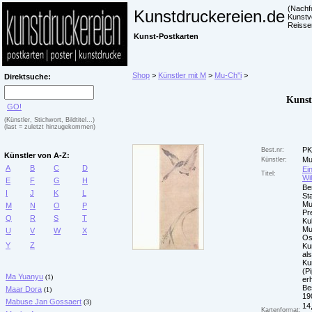
(Nachf
Kunstdruckereien.de
Kunstv
Reisse
Kunst-Postkarten
Shop
>
Künstler mit M
>
Mu-Ch''i
>
Direktsuche:
Kunst
GO!
(Künstler, Stichwort, Bildtitel...)
(last = zuletzt hinzugekommen)
PK
Best.nr:
Künstler von A-Z:
Mu
Künstler:
A
B
C
D
Ei
Titel:
Wi
E
F
G
H
Ber
I
J
K
L
St
Mu
M
N
O
P
Pr
Q
R
S
T
Kul
Mu
U
V
W
X
Os
Y
Z
Ku
als
Ku
(P
Ma Yuanyu
(1)
erh
Be
Maar Dora
(1)
19
Mabuse Jan Gossaert
(3)
14
Kartenformat: