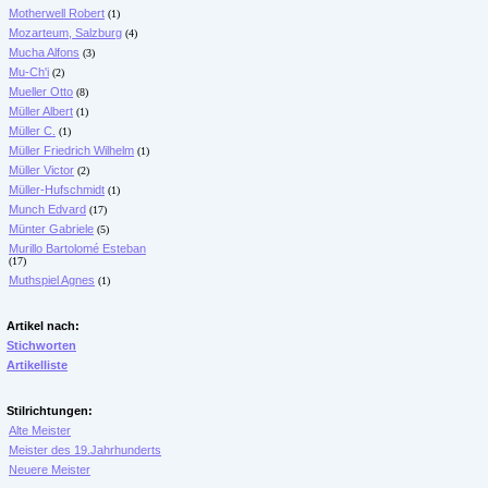
Motherwell Robert
(1)
Mozarteum, Salzburg
(4)
Mucha Alfons
(3)
Mu-Ch'i
(2)
Mueller Otto
(8)
Müller Albert
(1)
Müller C.
(1)
Müller Friedrich Wilhelm
(1)
Müller Victor
(2)
Müller-Hufschmidt
(1)
Munch Edvard
(17)
Münter Gabriele
(5)
Murillo Bartolomé Esteban
(17)
Muthspiel Agnes
(1)
Artikel nach:
Stichworten
Artikelliste
Stilrichtungen:
Alte Meister
Meister des 19.Jahrhunderts
Neuere Meister