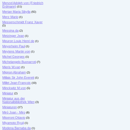
Menzel Adolph von (Friedrich
Erdmann)
(11)
Merian Maria Sibylla
(92)
Merz Mario
(1)
Messerschmidt Franz Xaver
(5)
Messina da
(2)
Metzinger Jean
(1)
Meuron Louis Henri de
(1)
Meyerheim Paul
(1)
Meytens Martin von
(1)
Michel Georges
(1)
Michelangelo Buonarroti
(7)
Mieris W.van
(1)
Mignon Abraham
(2)
Millais Sir John Everett
(1)
Millet Jean-François
(10)
Minckwitz M.von
(5)
Miniatur
(2)
Miniatur aus der
Nationalbibliothek Wien
(3)
Miniaturen
(17)
Miró Joan - Miro
(8)
Miseroni Ottavio
(3)
Miyamoto Ryuji
(1)
Modena Barnaba da
(1)