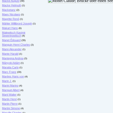
Macke August
(30)
Macke Helmuth
(1)
Macketanz
(2)
Maes Nicolaes
(1)
Magritte René
(1)
Mähler Willibrord Joseph
(1)
Makart Hans
(6)
Malewitsch Kasimir
Sewerinowitsch
(4)
Manet Édouard
(39)
Manguin Henri Charles
(3)
Mann Alexander
(1)
Mante Harald
(1)
Mantegna Andrea
(3)
Mányoki Adám
(1)
Maratta Carlo
(1)
Marc Franz
(59)
Marées Hans von
(4)
Marin J.
(1)
Marini Marino
(4)
Marquet Albert
(4)
Marti Walter
(1)
Martin Henri
(1)
Martin Pierre
(1)
Martini Simone
(4)
Marville Charles
(1)