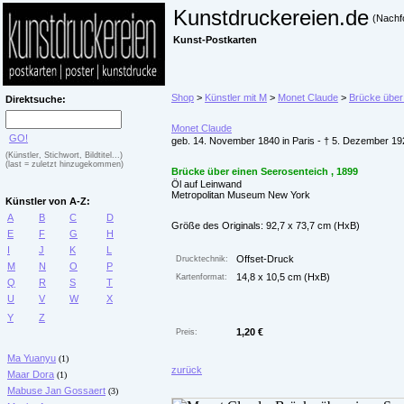
Kunstdruckereien.de
(Nachf
Kunst-Postkarten
Shop
>
Künstler mit M
>
Monet Claude
>
Brücke über
Direktsuche:
Monet Claude
GO!
geb. 14. November 1840 in Paris - † 5. Dezember 19
(Künstler, Stichwort, Bildtitel...)
(last = zuletzt hinzugekommen)
Brücke über einen Seerosenteich , 1899
Öl auf Leinwand
Metropolitan Museum New York
Künstler von A-Z:
A
B
C
D
Größe des Originals: 92,7 x 73,7 cm (HxB)
E
F
G
H
I
J
K
L
Offset-Druck
Drucktechnik:
M
N
O
P
14,8 x 10,5 cm (HxB)
Kartenformat:
Q
R
S
T
U
V
W
X
Y
Z
1,20 €
Preis:
Ma Yuanyu
(1)
zurück
Maar Dora
(1)
Mabuse Jan Gossaert
(3)