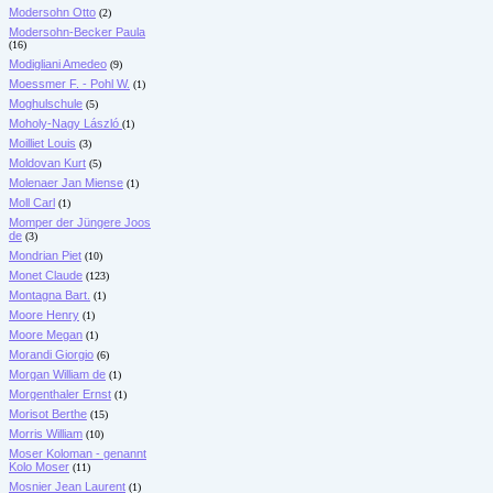
Modersohn Otto
(2)
Modersohn-Becker Paula
(16)
Modigliani Amedeo
(9)
Moessmer F. - Pohl W.
(1)
Moghulschule
(5)
Moholy-Nagy László
(1)
Moilliet Louis
(3)
Moldovan Kurt
(5)
Molenaer Jan Miense
(1)
Moll Carl
(1)
Momper der Jüngere Joos
de
(3)
Mondrian Piet
(10)
Monet Claude
(123)
Montagna Bart.
(1)
Moore Henry
(1)
Moore Megan
(1)
Morandi Giorgio
(6)
Morgan William de
(1)
Morgenthaler Ernst
(1)
Morisot Berthe
(15)
Morris William
(10)
Moser Koloman - genannt
Kolo Moser
(11)
Mosnier Jean Laurent
(1)