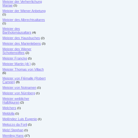
Meister der Verherrlichung
Mariae
(1)
Meister der Wiener Anbetung
(1)
Meister des Albrechtsaltares
(1)
Meister des
Bartholomäusaltars
(4)
Meister des Hausbuches
(2)
Meister des Marienlebens
(3)
Meister des Wiener
Schottenstiftes
(2)
Meister Francke
(5)
Meister Martin (dt.)
(2)
Meister Thomas von Villach
(6)
Meister von Flémalle (Robert
Campin)
(9)
Meister von Notnamen
(1)
Meister von Nürnberg
(1)
Meister weiblicher
Halbfiguren
(2)
Melchers
(1)
Meldolla
(1)
Meléndez Luis Eugenio
(1)
Melozzo da Forli
(5)
Melzl Stephan
(1)
Memling Hans
(17)