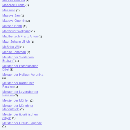
Masereel Frans
(1)
Massone
(1)
Massys Jan
(1)
Massys Quentin
(2)
Matisse Henri
(35)
Mattheuer Wolfgang
(1)
Maulbertsch Franz Anton
(1)
Mayr Johann Ulrich
(1)
McBride Will
(4)
Meese Jonathan
(1)
Meister der "Perle von
Brabant"
(1)
Meister der Estensischen
Bibel
(1)
Meister der Heiligen Veronika
(3)
Meister der Karlsruher
Passion
(1)
Meister der Lyversberger
Passion
(2)
Meister der Mühlen
(2)
Meister der Münchner
Marientafeln
(2)
Meister der tiburtinischen
Sibylle
(1)
Meister der Ursula-Lagende
(2)