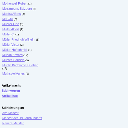
Motherwell Robert
(1)
Mozarteum, Salzburg
(4)
Mucha Alfons
(3)
Mu-Ch'i
(2)
Mueller Otto
(8)
Müller Albert
(1)
Müller C.
(1)
Müller Friedrich Wilhelm
(1)
Müller Victor
(2)
Müller-Hufschmidt
(1)
Munch Edvard
(17)
Münter Gabriele
(5)
Murillo Bartolomé Esteban
(17)
Muthspiel Agnes
(1)
Artikel nach:
Stichworten
Artikelliste
Stilrichtungen:
Alte Meister
Meister des 19.Jahrhunderts
Neuere Meister