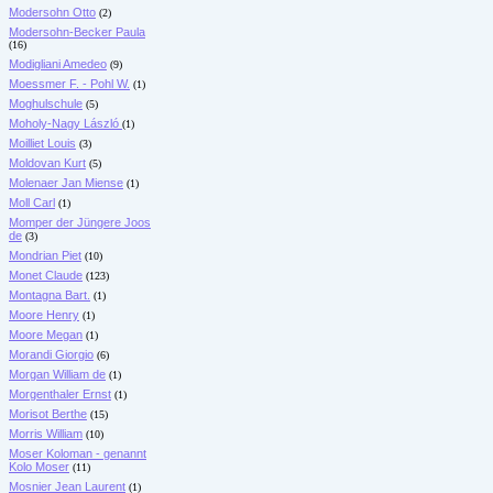
Modersohn Otto
(2)
Modersohn-Becker Paula
(16)
Modigliani Amedeo
(9)
Moessmer F. - Pohl W.
(1)
Moghulschule
(5)
Moholy-Nagy László
(1)
Moilliet Louis
(3)
Moldovan Kurt
(5)
Molenaer Jan Miense
(1)
Moll Carl
(1)
Momper der Jüngere Joos
de
(3)
Mondrian Piet
(10)
Monet Claude
(123)
Montagna Bart.
(1)
Moore Henry
(1)
Moore Megan
(1)
Morandi Giorgio
(6)
Morgan William de
(1)
Morgenthaler Ernst
(1)
Morisot Berthe
(15)
Morris William
(10)
Moser Koloman - genannt
Kolo Moser
(11)
Mosnier Jean Laurent
(1)