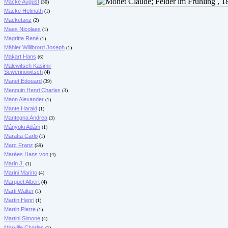
Macke August
(30)
Macke Helmuth
(1)
Macketanz
(2)
Maes Nicolaes
(1)
Magritte René
(1)
Mähler Willibrord Joseph
(1)
Makart Hans
(6)
Malewitsch Kasimir
Sewerinowitsch
(4)
Manet Édouard
(39)
Manguin Henri Charles
(3)
Mann Alexander
(1)
Mante Harald
(1)
Mantegna Andrea
(3)
Mányoki Adám
(1)
Maratta Carlo
(1)
Marc Franz
(59)
Marées Hans von
(4)
Marin J.
(1)
Marini Marino
(4)
Marquet Albert
(4)
Marti Walter
(1)
Martin Henri
(1)
Martin Pierre
(1)
Martini Simone
(4)
Marville Charles
(1)