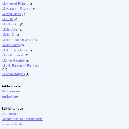
Motherwell Robert
(1)
Mozarteum, Salzburg
(4)
Mucha Alfons
(3)
Mu-Ch'i
(2)
Mueller Otto
(8)
Müller Albert
(1)
Müller C.
(1)
Müller Friedrich Wilhelm
(1)
Müller Victor
(2)
Müller-Hufschmidt
(1)
Munch Edvard
(17)
Münter Gabriele
(5)
Murillo Bartolomé Esteban
(17)
Muthspiel Agnes
(1)
Artikel nach:
Stichworten
Artikelliste
Stilrichtungen:
Alte Meister
Meister des 19.Jahrhunderts
Neuere Meister