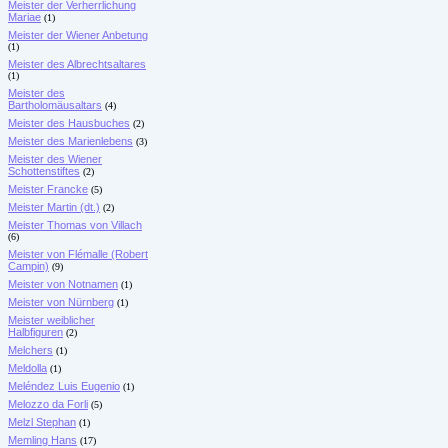
Meister der Verherrlichung
Mariae
(1)
Meister der Wiener Anbetung
(1)
Meister des Albrechtsaltares
(1)
Meister des
Bartholomäusaltars
(4)
Meister des Hausbuches
(2)
Meister des Marienlebens
(3)
Meister des Wiener
Schottenstiftes
(2)
Meister Francke
(5)
Meister Martin (dt.)
(2)
Meister Thomas von Villach
(6)
Meister von Flémalle (Robert
Campin)
(9)
Meister von Notnamen
(1)
Meister von Nürnberg
(1)
Meister weiblicher
Halbfiguren
(2)
Melchers
(1)
Meldolla
(1)
Meléndez Luis Eugenio
(1)
Melozzo da Forli
(5)
Melzl Stephan
(1)
Memling Hans
(17)