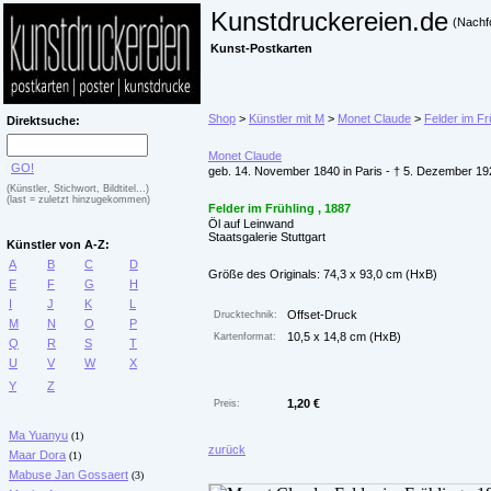
Kunstdruckereien.de
(Nachf
Kunst-Postkarten
Shop
>
Künstler mit M
>
Monet Claude
>
Felder im Fr
Direktsuche:
Monet Claude
GO!
geb. 14. November 1840 in Paris - † 5. Dezember 19
(Künstler, Stichwort, Bildtitel...)
(last = zuletzt hinzugekommen)
Felder im Frühling , 1887
Öl auf Leinwand
Staatsgalerie Stuttgart
Künstler von A-Z:
A
B
C
D
Größe des Originals: 74,3 x 93,0 cm (HxB)
E
F
G
H
I
J
K
L
Offset-Druck
Drucktechnik:
M
N
O
P
10,5 x 14,8 cm (HxB)
Kartenformat:
Q
R
S
T
U
V
W
X
Y
Z
1,20 €
Preis:
Ma Yuanyu
(1)
zurück
Maar Dora
(1)
Mabuse Jan Gossaert
(3)