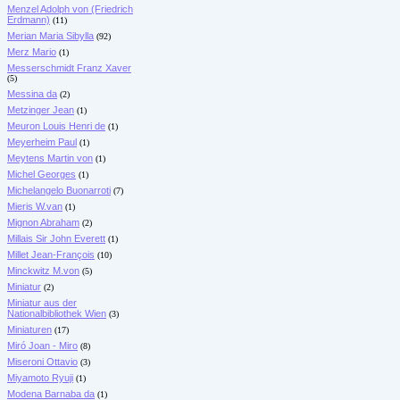
Menzel Adolph von (Friedrich
Erdmann)
(11)
Merian Maria Sibylla
(92)
Merz Mario
(1)
Messerschmidt Franz Xaver
(5)
Messina da
(2)
Metzinger Jean
(1)
Meuron Louis Henri de
(1)
Meyerheim Paul
(1)
Meytens Martin von
(1)
Michel Georges
(1)
Michelangelo Buonarroti
(7)
Mieris W.van
(1)
Mignon Abraham
(2)
Millais Sir John Everett
(1)
Millet Jean-François
(10)
Minckwitz M.von
(5)
Miniatur
(2)
Miniatur aus der
Nationalbibliothek Wien
(3)
Miniaturen
(17)
Miró Joan - Miro
(8)
Miseroni Ottavio
(3)
Miyamoto Ryuji
(1)
Modena Barnaba da
(1)