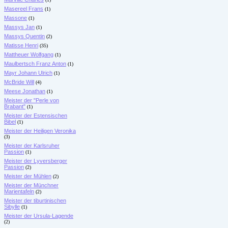
Masereel Frans
(1)
Massone
(1)
Massys Jan
(1)
Massys Quentin
(2)
Matisse Henri
(35)
Mattheuer Wolfgang
(1)
Maulbertsch Franz Anton
(1)
Mayr Johann Ulrich
(1)
McBride Will
(4)
Meese Jonathan
(1)
Meister der "Perle von
Brabant"
(1)
Meister der Estensischen
Bibel
(1)
Meister der Heiligen Veronika
(3)
Meister der Karlsruher
Passion
(1)
Meister der Lyversberger
Passion
(2)
Meister der Mühlen
(2)
Meister der Münchner
Marientafeln
(2)
Meister der tiburtinischen
Sibylle
(1)
Meister der Ursula-Lagende
(2)