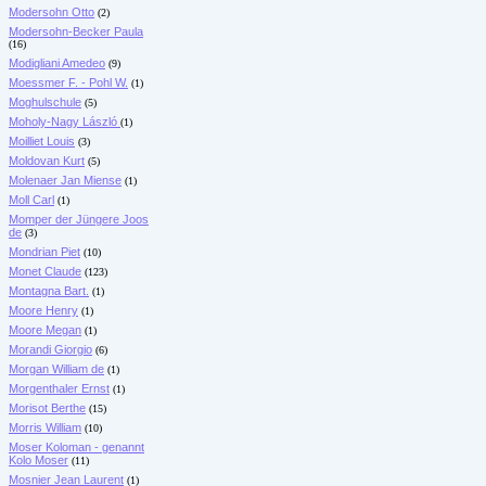
Modersohn Otto
(2)
Modersohn-Becker Paula
(16)
Modigliani Amedeo
(9)
Moessmer F. - Pohl W.
(1)
Moghulschule
(5)
Moholy-Nagy László
(1)
Moilliet Louis
(3)
Moldovan Kurt
(5)
Molenaer Jan Miense
(1)
Moll Carl
(1)
Momper der Jüngere Joos
de
(3)
Mondrian Piet
(10)
Monet Claude
(123)
Montagna Bart.
(1)
Moore Henry
(1)
Moore Megan
(1)
Morandi Giorgio
(6)
Morgan William de
(1)
Morgenthaler Ernst
(1)
Morisot Berthe
(15)
Morris William
(10)
Moser Koloman - genannt
Kolo Moser
(11)
Mosnier Jean Laurent
(1)