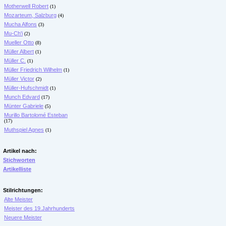
Motherwell Robert
(1)
Mozarteum, Salzburg
(4)
Mucha Alfons
(3)
Mu-Ch'i
(2)
Mueller Otto
(8)
Müller Albert
(1)
Müller C.
(1)
Müller Friedrich Wilhelm
(1)
Müller Victor
(2)
Müller-Hufschmidt
(1)
Munch Edvard
(17)
Münter Gabriele
(5)
Murillo Bartolomé Esteban
(17)
Muthspiel Agnes
(1)
Artikel nach:
Stichworten
Artikelliste
Stilrichtungen:
Alte Meister
Meister des 19.Jahrhunderts
Neuere Meister