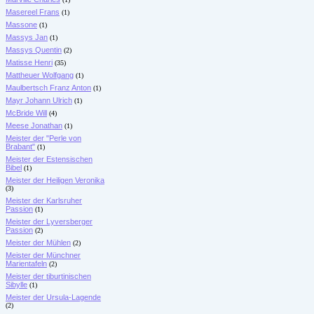
Masereel Frans
(1)
Massone
(1)
Massys Jan
(1)
Massys Quentin
(2)
Matisse Henri
(35)
Mattheuer Wolfgang
(1)
Maulbertsch Franz Anton
(1)
Mayr Johann Ulrich
(1)
McBride Will
(4)
Meese Jonathan
(1)
Meister der "Perle von
Brabant"
(1)
Meister der Estensischen
Bibel
(1)
Meister der Heiligen Veronika
(3)
Meister der Karlsruher
Passion
(1)
Meister der Lyversberger
Passion
(2)
Meister der Mühlen
(2)
Meister der Münchner
Marientafeln
(2)
Meister der tiburtinischen
Sibylle
(1)
Meister der Ursula-Lagende
(2)