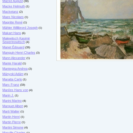
Macke August
(30)
Macke Helmuth
(1)
Macketanz
(2)
Maes Nicolaes
(1)
Magritte René
(1)
Mähler Willibrord Joseph
(1)
Makart Hans
(6)
Malewitsch Kasimir
Sewerinowitsch
(4)
Manet Édouard
(39)
Manguin Henri Charles
(3)
Mann Alexander
(1)
Mante Harald
(1)
Mantegna Andrea
(3)
Mányoki Adám
(1)
Maratta Carlo
(1)
Marc Franz
(59)
Marées Hans von
(4)
Marin J.
(1)
Marini Marino
(4)
Marquet Albert
(4)
Marti Walter
(1)
Martin Henri
(1)
Martin Pierre
(1)
Martini Simone
(4)
Marville Charles
(1)