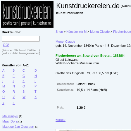
Kunstdruckereien.de
(Nachf
Kunst-Postkarten
Shop
>
Künstler mit M
>
Monet Claude
>
Fischerboote
Direktsuche:
Monet Claude
GO!
geb. 14. November 1840 in Paris - † 5. Dezember 19
(Künstler, Stichwort, Bildtitel...)
(last = zuletzt hinzugekommen)
Fischerboote am Strand von Etretat , 1883/84
Öl auf Leinwand
Wallraf-Richartz-Museum Köln
Künstler von A-Z:
A
B
C
D
Größe des Originals: 73,5 x 100,5 cm (HxB)
E
F
G
H
I
J
K
L
Offset-Druck
Drucktechnik:
M
N
O
P
10,5 x 14,8 cm (HxB)
Kartenformat:
Q
R
S
T
U
V
W
X
Y
Z
1,20 €
Preis:
Ma Yuanyu
(1)
zurück
Maar Dora
(1)
Mabuse Jan Gossaert
(3)