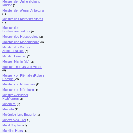
Meister der Verherrlichung
Mariae
(1)
Meister der Wiener Anbetung
(1)
Meister des Albrechtsaltares
(1)
Meister des
Bartholomäusaltars
(4)
Meister des Hausbuches
(2)
Meister des Marienlebens
(3)
Meister des Wiener
Schottenstiftes
(2)
Meister Francke
(5)
Meister Martin (dt.)
(2)
Meister Thomas von Villach
(6)
Meister von Flémalle (Robert
Campin)
(9)
Meister von Notnamen
(1)
Meister von Nürnberg
(1)
Meister weiblicher
Halbfiguren
(2)
Melchers
(1)
Meldolla
(1)
Meléndez Luis Eugenio
(1)
Melozzo da Forli
(5)
Melzl Stephan
(1)
Memling Hans
(17)