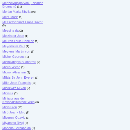
Menzel Adolph von (Friedrich
Erdmann)
(11)
Merian Maria Sibylla
(92)
Merz Mario
(1)
Messerschmidt Franz Xaver
(5)
Messina da
(2)
Metzinger Jean
(1)
Meuron Louis Henri de
(1)
Meyerheim Paul
(1)
Meytens Martin von
(1)
Michel Georges
(1)
Michelangelo Buonarroti
(7)
Mieris W.van
(1)
Mignon Abraham
(2)
Millais Sir John Everett
(1)
Millet Jean-François
(10)
Minckwitz M.von
(5)
Miniatur
(2)
Miniatur aus der
Nationalbibliothek Wien
(3)
Miniaturen
(17)
Miró Joan - Miro
(8)
Miseroni Ottavio
(3)
Miyamoto Ryuji
(1)
Modena Barnaba da
(1)