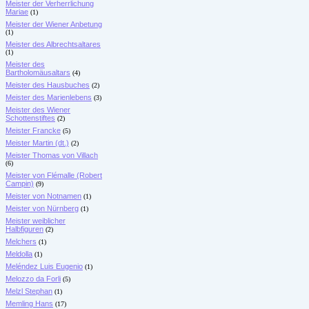
Meister der Verherrlichung
Mariae
(1)
Meister der Wiener Anbetung
(1)
Meister des Albrechtsaltares
(1)
Meister des
Bartholomäusaltars
(4)
Meister des Hausbuches
(2)
Meister des Marienlebens
(3)
Meister des Wiener
Schottenstiftes
(2)
Meister Francke
(5)
Meister Martin (dt.)
(2)
Meister Thomas von Villach
(6)
Meister von Flémalle (Robert
Campin)
(9)
Meister von Notnamen
(1)
Meister von Nürnberg
(1)
Meister weiblicher
Halbfiguren
(2)
Melchers
(1)
Meldolla
(1)
Meléndez Luis Eugenio
(1)
Melozzo da Forli
(5)
Melzl Stephan
(1)
Memling Hans
(17)