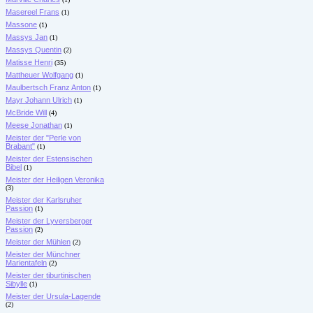
Masereel Frans
(1)
Massone
(1)
Massys Jan
(1)
Massys Quentin
(2)
Matisse Henri
(35)
Mattheuer Wolfgang
(1)
Maulbertsch Franz Anton
(1)
Mayr Johann Ulrich
(1)
McBride Will
(4)
Meese Jonathan
(1)
Meister der "Perle von
Brabant"
(1)
Meister der Estensischen
Bibel
(1)
Meister der Heiligen Veronika
(3)
Meister der Karlsruher
Passion
(1)
Meister der Lyversberger
Passion
(2)
Meister der Mühlen
(2)
Meister der Münchner
Marientafeln
(2)
Meister der tiburtinischen
Sibylle
(1)
Meister der Ursula-Lagende
(2)