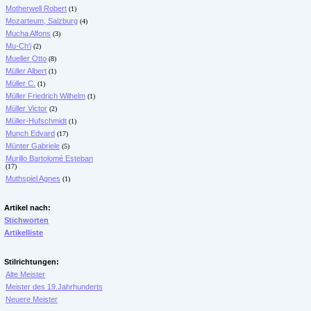
Motherwell Robert
(1)
Mozarteum, Salzburg
(4)
Mucha Alfons
(3)
Mu-Ch'i
(2)
Mueller Otto
(8)
Müller Albert
(1)
Müller C.
(1)
Müller Friedrich Wilhelm
(1)
Müller Victor
(2)
Müller-Hufschmidt
(1)
Munch Edvard
(17)
Münter Gabriele
(5)
Murillo Bartolomé Esteban
(17)
Muthspiel Agnes
(1)
Artikel nach:
Stichworten
Artikelliste
Stilrichtungen:
Alte Meister
Meister des 19.Jahrhunderts
Neuere Meister