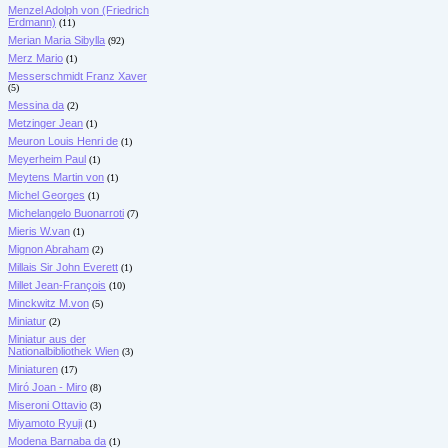
Menzel Adolph von (Friedrich
Erdmann)
(11)
Merian Maria Sibylla
(92)
Merz Mario
(1)
Messerschmidt Franz Xaver
(5)
Messina da
(2)
Metzinger Jean
(1)
Meuron Louis Henri de
(1)
Meyerheim Paul
(1)
Meytens Martin von
(1)
Michel Georges
(1)
Michelangelo Buonarroti
(7)
Mieris W.van
(1)
Mignon Abraham
(2)
Millais Sir John Everett
(1)
Millet Jean-François
(10)
Minckwitz M.von
(5)
Miniatur
(2)
Miniatur aus der
Nationalbibliothek Wien
(3)
Miniaturen
(17)
Miró Joan - Miro
(8)
Miseroni Ottavio
(3)
Miyamoto Ryuji
(1)
Modena Barnaba da
(1)