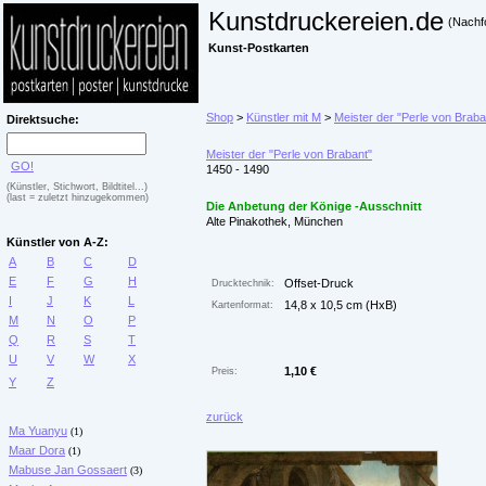
Kunstdruckereien.de
(Nachf
Kunst-Postkarten
Shop
>
Künstler mit M
>
Meister der "Perle von Braba
Direktsuche:
Meister der "Perle von Brabant"
GO!
1450 - 1490
(Künstler, Stichwort, Bildtitel...)
(last = zuletzt hinzugekommen)
Die Anbetung der Könige -Ausschnitt
Alte Pinakothek, München
Künstler von A-Z:
A
B
C
D
E
F
G
H
Offset-Druck
Drucktechnik:
I
J
K
L
14,8 x 10,5 cm (HxB)
Kartenformat:
M
N
O
P
Q
R
S
T
U
V
W
X
1,10 €
Preis:
Y
Z
zurück
Ma Yuanyu
(1)
Maar Dora
(1)
Mabuse Jan Gossaert
(3)