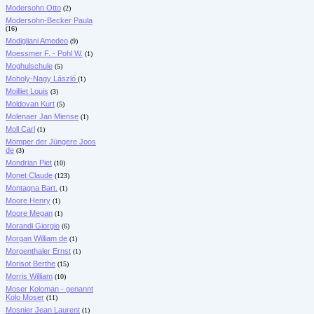
Modersohn Otto
(2)
Modersohn-Becker Paula
(16)
Modigliani Amedeo
(9)
Moessmer F. - Pohl W.
(1)
Moghulschule
(5)
Moholy-Nagy László
(1)
Moilliet Louis
(3)
Moldovan Kurt
(5)
Molenaer Jan Miense
(1)
Moll Carl
(1)
Momper der Jüngere Joos
de
(3)
Mondrian Piet
(10)
Monet Claude
(123)
Montagna Bart.
(1)
Moore Henry
(1)
Moore Megan
(1)
Morandi Giorgio
(6)
Morgan William de
(1)
Morgenthaler Ernst
(1)
Morisot Berthe
(15)
Morris William
(10)
Moser Koloman - genannt
Kolo Moser
(11)
Mosnier Jean Laurent
(1)