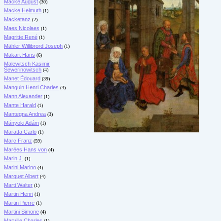
Macke August
(30)
Macke Helmuth
(1)
Macketanz
(2)
Maes Nicolaes
(1)
Magritte René
(1)
Mähler Willibrord Joseph
(1)
Makart Hans
(6)
Malewitsch Kasimir
Sewerinowitsch
(4)
Manet Édouard
(39)
Manguin Henri Charles
(3)
Mann Alexander
(1)
Mante Harald
(1)
Mantegna Andrea
(3)
Mányoki Adám
(1)
Maratta Carlo
(1)
Marc Franz
(59)
Marées Hans von
(4)
Marin J.
(1)
Marini Marino
(4)
Marquet Albert
(4)
Marti Walter
(1)
Martin Henri
(1)
Martin Pierre
(1)
Martini Simone
(4)
Marville Charles
(1)