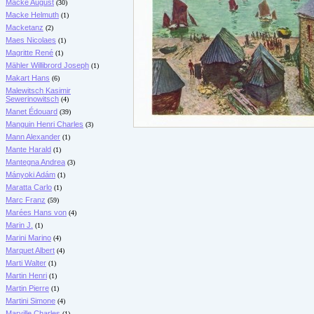
Macke August
(30)
Macke Helmuth
(1)
Macketanz
(2)
Maes Nicolaes
(1)
Magritte René
(1)
Mähler Willibrord Joseph
(1)
Makart Hans
(6)
Malewitsch Kasimir
Sewerinowitsch
(4)
Manet Édouard
(39)
Manguin Henri Charles
(3)
Mann Alexander
(1)
Mante Harald
(1)
Mantegna Andrea
(3)
Mányoki Adám
(1)
Maratta Carlo
(1)
Marc Franz
(59)
Marées Hans von
(4)
Marin J.
(1)
Marini Marino
(4)
Marquet Albert
(4)
Marti Walter
(1)
Martin Henri
(1)
Martin Pierre
(1)
Martini Simone
(4)
Marville Charles
(1)