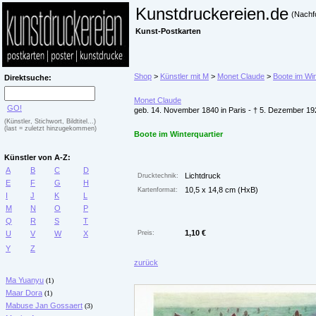
Kunstdruckereien.de
(Nachf
Kunst-Postkarten
Shop
>
Künstler mit M
>
Monet Claude
>
Boote im Win
Direktsuche:
Monet Claude
GO!
geb. 14. November 1840 in Paris - † 5. Dezember 19
(Künstler, Stichwort, Bildtitel...)
(last = zuletzt hinzugekommen)
Boote im Winterquartier
Künstler von A-Z:
A
B
C
D
Lichtdruck
Drucktechnik:
E
F
G
H
10,5 x 14,8 cm (HxB)
Kartenformat:
I
J
K
L
M
N
O
P
Q
R
S
T
1,10 €
U
V
W
X
Preis:
Y
Z
zurück
Ma Yuanyu
(1)
Maar Dora
(1)
Mabuse Jan Gossaert
(3)