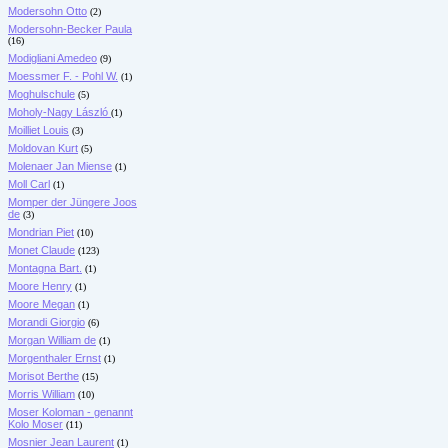
Modersohn Otto
(2)
Modersohn-Becker Paula
(16)
Modigliani Amedeo
(9)
Moessmer F. - Pohl W.
(1)
Moghulschule
(5)
Moholy-Nagy László
(1)
Moilliet Louis
(3)
Moldovan Kurt
(5)
Molenaer Jan Miense
(1)
Moll Carl
(1)
Momper der Jüngere Joos
de
(3)
Mondrian Piet
(10)
Monet Claude
(123)
Montagna Bart.
(1)
Moore Henry
(1)
Moore Megan
(1)
Morandi Giorgio
(6)
Morgan William de
(1)
Morgenthaler Ernst
(1)
Morisot Berthe
(15)
Morris William
(10)
Moser Koloman - genannt
Kolo Moser
(11)
Mosnier Jean Laurent
(1)