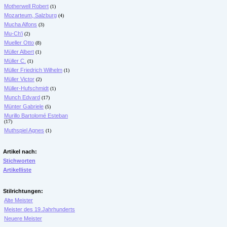
Motherwell Robert
(1)
Mozarteum, Salzburg
(4)
Mucha Alfons
(3)
Mu-Ch'i
(2)
Mueller Otto
(8)
Müller Albert
(1)
Müller C.
(1)
Müller Friedrich Wilhelm
(1)
Müller Victor
(2)
Müller-Hufschmidt
(1)
Munch Edvard
(17)
Münter Gabriele
(5)
Murillo Bartolomé Esteban
(17)
Muthspiel Agnes
(1)
Artikel nach:
Stichworten
Artikelliste
Stilrichtungen:
Alte Meister
Meister des 19.Jahrhunderts
Neuere Meister