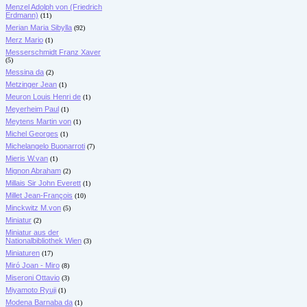
Menzel Adolph von (Friedrich
Erdmann)
(11)
Merian Maria Sibylla
(92)
Merz Mario
(1)
Messerschmidt Franz Xaver
(5)
Messina da
(2)
Metzinger Jean
(1)
Meuron Louis Henri de
(1)
Meyerheim Paul
(1)
Meytens Martin von
(1)
Michel Georges
(1)
Michelangelo Buonarroti
(7)
Mieris W.van
(1)
Mignon Abraham
(2)
Millais Sir John Everett
(1)
Millet Jean-François
(10)
Minckwitz M.von
(5)
Miniatur
(2)
Miniatur aus der
Nationalbibliothek Wien
(3)
Miniaturen
(17)
Miró Joan - Miro
(8)
Miseroni Ottavio
(3)
Miyamoto Ryuji
(1)
Modena Barnaba da
(1)