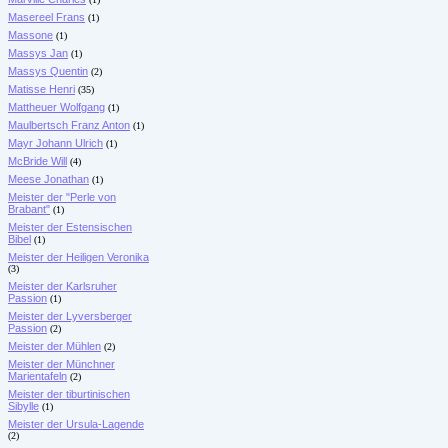
Masereel Frans
(1)
Massone
(1)
Massys Jan
(1)
Massys Quentin
(2)
Matisse Henri
(35)
Mattheuer Wolfgang
(1)
Maulbertsch Franz Anton
(1)
Mayr Johann Ulrich
(1)
McBride Will
(4)
Meese Jonathan
(1)
Meister der "Perle von
Brabant"
(1)
Meister der Estensischen
Bibel
(1)
Meister der Heiligen Veronika
(3)
Meister der Karlsruher
Passion
(1)
Meister der Lyversberger
Passion
(2)
Meister der Mühlen
(2)
Meister der Münchner
Marientafeln
(2)
Meister der tiburtinischen
Sibylle
(1)
Meister der Ursula-Lagende
(2)