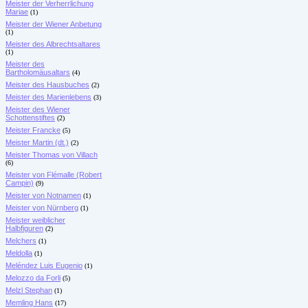
Meister der Verherrlichung
Mariae
(1)
Meister der Wiener Anbetung
(1)
Meister des Albrechtsaltares
(1)
Meister des
Bartholomäusaltars
(4)
Meister des Hausbuches
(2)
Meister des Marienlebens
(3)
Meister des Wiener
Schottenstiftes
(2)
Meister Francke
(5)
Meister Martin (dt.)
(2)
Meister Thomas von Villach
(6)
Meister von Flémalle (Robert
Campin)
(9)
Meister von Notnamen
(1)
Meister von Nürnberg
(1)
Meister weiblicher
Halbfiguren
(2)
Melchers
(1)
Meldolla
(1)
Meléndez Luis Eugenio
(1)
Melozzo da Forli
(5)
Melzl Stephan
(1)
Memling Hans
(17)