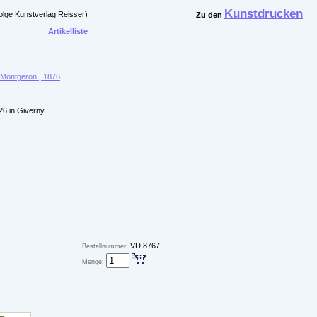
Kunstdrucken
olge Kunstverlag Reisser)
Zu den
Artikelliste
 Montgeron , 1876
26 in Giverny
VD 8767
Bestellnummer:
Menge: