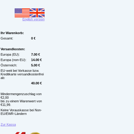
English version
Ihr Warenkorb:
Gesamt:
0 €
Versandkosten:
Europa (EU):
7.00 €
Europa (non-EU):
14.00 €
Österreich:
5.00 €
EU-weit bei Vorkasse bzw.
Kreditkarte versandkostenfrei
ab:
40.00 €
Mindermengenzuschlag von
€2,00
bis zu einem Warenwert von
€11,99.
Keine Vorauskasse bei Non-
EU/EWR-Ländern
Zur Kassa