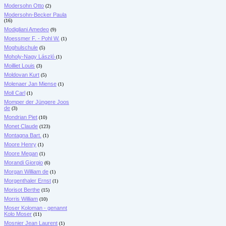
Modersohn Otto
(2)
Modersohn-Becker Paula
(16)
Modigliani Amedeo
(9)
Moessmer F. - Pohl W.
(1)
Moghulschule
(5)
Moholy-Nagy László
(1)
Moilliet Louis
(3)
Moldovan Kurt
(5)
Molenaer Jan Miense
(1)
Moll Carl
(1)
Momper der Jüngere Joos
de
(3)
Mondrian Piet
(10)
Monet Claude
(123)
Montagna Bart.
(1)
Moore Henry
(1)
Moore Megan
(1)
Morandi Giorgio
(6)
Morgan William de
(1)
Morgenthaler Ernst
(1)
Morisot Berthe
(15)
Morris William
(10)
Moser Koloman - genannt
Kolo Moser
(11)
Mosnier Jean Laurent
(1)