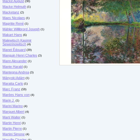
Macke August
(30)
Macke Helmuth
(1)
Macketanz
(2)
Maes Nicolaes
(1)
Magritte René
(1)
Mähler Willibrord Joseph
(1)
Makart Hans
(6)
Malewitsch Kasimir
Sewerinowitsch
(4)
Manet Édouard
(39)
Manguin Henri Charles
(3)
Mann Alexander
(1)
Mante Harald
(1)
Mantegna Andrea
(3)
Mányoki Adám
(1)
Maratta Carlo
(1)
Marc Franz
(59)
Marées Hans von
(4)
Marin J.
(1)
Marini Marino
(4)
Marquet Albert
(4)
Marti Walter
(1)
Martin Henri
(1)
Martin Pierre
(1)
Martini Simone
(4)
Marville Charles
(1)