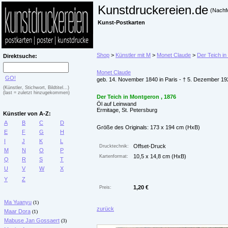
Kunstdruckereien.de
(Nachf
Kunst-Postkarten
Shop
>
Künstler mit M
>
Monet Claude
>
Der Teich in
Direktsuche:
Monet Claude
GO!
geb. 14. November 1840 in Paris - † 5. Dezember 19
(Künstler, Stichwort, Bildtitel...)
(last = zuletzt hinzugekommen)
Der Teich in Montgeron , 1876
Öl auf Leinwand
Ermitage, St. Petersburg
Künstler von A-Z:
A
B
C
D
Größe des Originals: 173 x 194 cm (HxB)
E
F
G
H
I
J
K
L
Offset-Druck
Drucktechnik:
M
N
O
P
10,5 x 14,8 cm (HxB)
Kartenformat:
Q
R
S
T
U
V
W
X
Y
Z
1,20 €
Preis:
Ma Yuanyu
(1)
zurück
Maar Dora
(1)
Mabuse Jan Gossaert
(3)