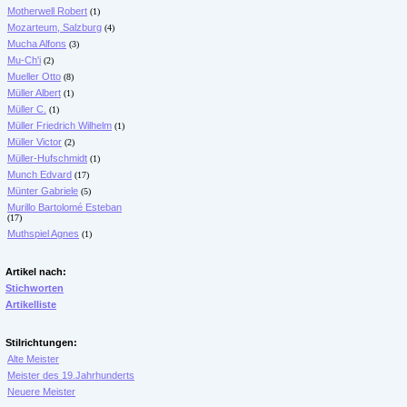
Motherwell Robert
(1)
Mozarteum, Salzburg
(4)
Mucha Alfons
(3)
Mu-Ch'i
(2)
Mueller Otto
(8)
Müller Albert
(1)
Müller C.
(1)
Müller Friedrich Wilhelm
(1)
Müller Victor
(2)
Müller-Hufschmidt
(1)
Munch Edvard
(17)
Münter Gabriele
(5)
Murillo Bartolomé Esteban
(17)
Muthspiel Agnes
(1)
Artikel nach:
Stichworten
Artikelliste
Stilrichtungen:
Alte Meister
Meister des 19.Jahrhunderts
Neuere Meister