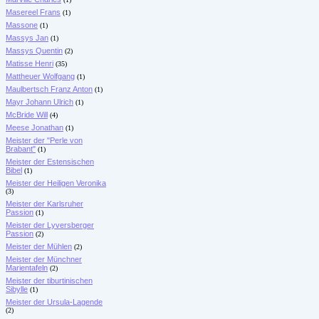
Masereel Frans
(1)
Massone
(1)
Massys Jan
(1)
Massys Quentin
(2)
Matisse Henri
(35)
Mattheuer Wolfgang
(1)
Maulbertsch Franz Anton
(1)
Mayr Johann Ulrich
(1)
McBride Will
(4)
Meese Jonathan
(1)
Meister der "Perle von
Brabant"
(1)
Meister der Estensischen
Bibel
(1)
Meister der Heiligen Veronika
(3)
Meister der Karlsruher
Passion
(1)
Meister der Lyversberger
Passion
(2)
Meister der Mühlen
(2)
Meister der Münchner
Marientafeln
(2)
Meister der tiburtinischen
Sibylle
(1)
Meister der Ursula-Lagende
(2)