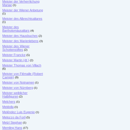
Meister der Verherrlichung
Mariae
(1)
Meister der Wiener Anbetung
(1)
Meister des Albrechtsaltares
(1)
Meister des
Bartholomäusaltars
(4)
Meister des Hausbuches
(2)
Meister des Marienlebens
(3)
Meister des Wiener
Schottenstiftes
(2)
Meister Francke
(5)
Meister Martin (dt.)
(2)
Meister Thomas von Villach
(6)
Meister von Flémalle (Robert
Campin)
(9)
Meister von Notnamen
(1)
Meister von Nürnberg
(1)
Meister weiblicher
Halbfiguren
(2)
Melchers
(1)
Meldolla
(1)
Meléndez Luis Eugenio
(1)
Melozzo da Forli
(5)
Melzl Stephan
(1)
Memling Hans
(17)