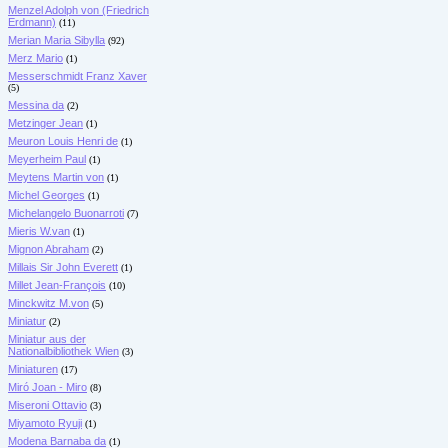
Menzel Adolph von (Friedrich
Erdmann)
(11)
Merian Maria Sibylla
(92)
Merz Mario
(1)
Messerschmidt Franz Xaver
(5)
Messina da
(2)
Metzinger Jean
(1)
Meuron Louis Henri de
(1)
Meyerheim Paul
(1)
Meytens Martin von
(1)
Michel Georges
(1)
Michelangelo Buonarroti
(7)
Mieris W.van
(1)
Mignon Abraham
(2)
Millais Sir John Everett
(1)
Millet Jean-François
(10)
Minckwitz M.von
(5)
Miniatur
(2)
Miniatur aus der
Nationalbibliothek Wien
(3)
Miniaturen
(17)
Miró Joan - Miro
(8)
Miseroni Ottavio
(3)
Miyamoto Ryuji
(1)
Modena Barnaba da
(1)